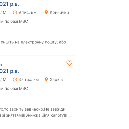
021 р.в.
Ручна / Механіка
9 тис. км
Кринички
м по базі МВС
пишіть на електронну пошту, або
н
021 р.в.
Ручна / Механіка
37 тис. км
Харків
м по базі МВС
то,то звоніть завчасно.Не завжди
зі зняттям!!!Знижка біля капоту!!!
...