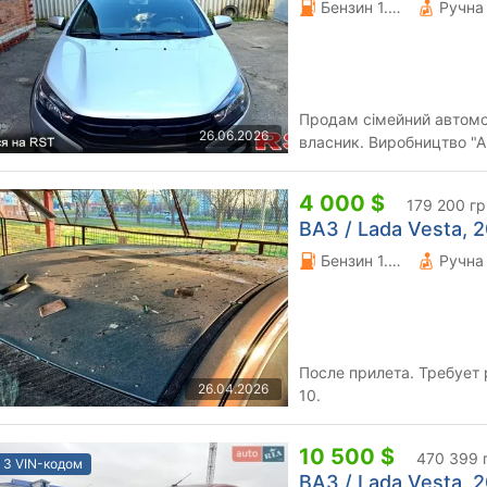
Бензин 1.8 л.
Продам сімейний автомо
26.06.2026
власник. Виробництво "
Авто має: бортовий комп'
4 000 $
179 200 гр
ВАЗ / Lada Vesta, 2
Бензин 1.6 л.
После прилета. Требует 
26.04.2026
10.
10 500 $
470 399 
З VIN-кодом
ВАЗ / Lada Vesta, 2