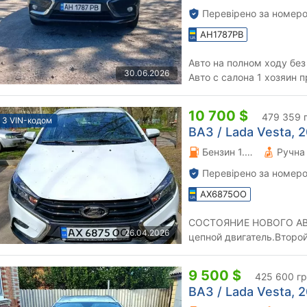
Перевірено за номеро
AH1787PB
Авто на полном ходу без вложений. Не бита Не крашена.
30.06.2026
Авто с салона 
10 700 $
479 359 
З VIN-кодом
ВАЗ / Lada Vesta, 2
Бензин 1.8 л.
Перевірено за номеро
AX6875OO
СОСТОЯНИЕ НОВОГО АВ
26.04.2026
цепной двигатель.Второ
25 тыс.,не смотанный.М
9 500 $
425 600 г
ВАЗ / Lada Vesta, 2