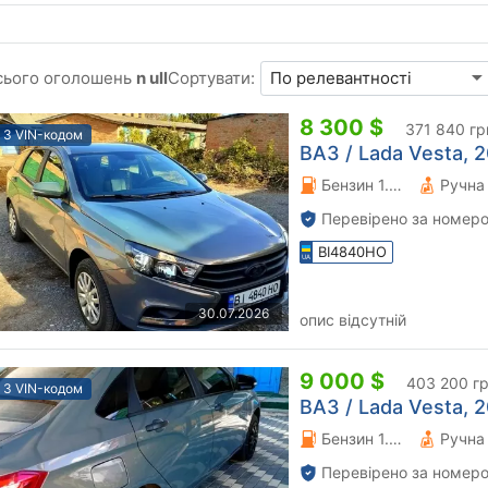
сього оголошень
n ull
Сортувати:
8 300 $
371 840 гр
З VIN-кодом
ВАЗ / Lada Vesta, 2
Бензин 1.6 л.
Перевірено за номеро
BI4840HO
30.07.2026
опис відсутній
9 000 $
403 200 г
З VIN-кодом
ВАЗ / Lada Vesta, 2
Бензин 1.6 л.
Перевірено за номеро