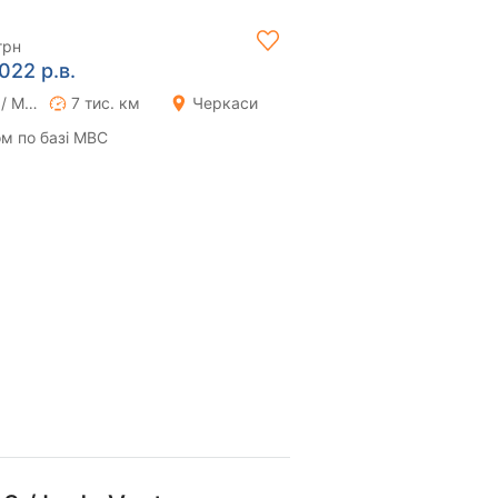
грн
022 р.в.
Ручна / Механіка
7 тис. км
Черкаси
м по базі МВС