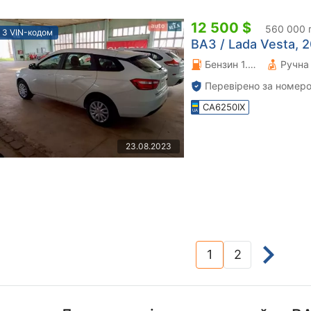
12 500 $
560 000 
З VIN-кодом
ВАЗ / Lada Vesta, 2
Бензин 1.6 л.
Перевірено за номеро
CA6250IX
23.08.2023
1
2
(current)