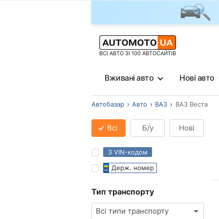
ВСІ АВТО ЗІ 100 АВТОСАЙТІВ
Вживані авто
Нові авто
Автобазар
Авто
ВАЗ
ВАЗ Веста
Всі
Б/у
Нові
З VIN-кодом
Держ. номер
Тип транспорту
Всі типи транспорту