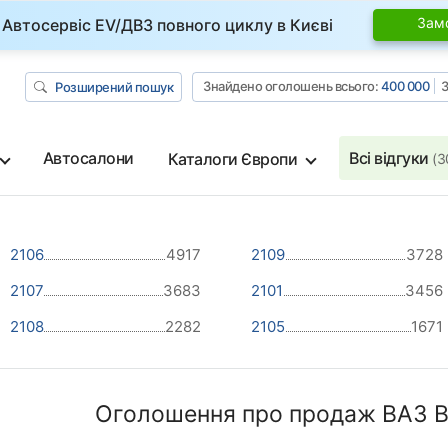
Зам
Автосервіс EV/ДВЗ повного циклу в Києві
Знайдено оголошень всього:
400 000
З
Розширений пошук
Автосалони
Всі відгуки
Каталоги Європи
(3
2106
4917
2109
3728
2107
3683
2101
3456
2108
2282
2105
1671
Оголошення про продаж ВАЗ Ве