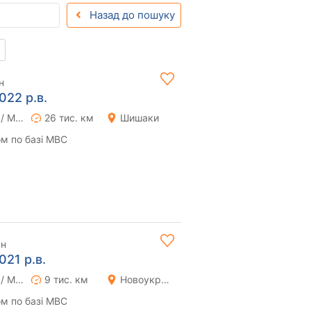
Назад до пошуку
н
022 р.в.
Ручна / Механіка
26 тис. км
Шишаки
м по базі МВС
рн
021 р.в.
Ручна / Механіка
9 тис. км
Новоукраїнка
м по базі МВС