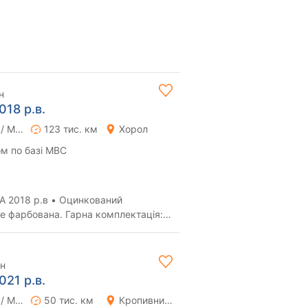
н
018 р.в.
Ручна / Механіка
123 тис. км
Хорол
м по базі МВС
 2018 р.в • Оцинкований
е фарбована. Гарна комплектація:
ігріви, ант...
рн
021 р.в.
Ручна / Механіка
50 тис. км
Кропивницький (Кіровоград)