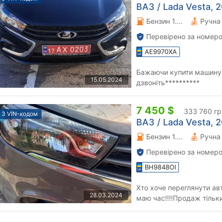
ВАЗ / Lada Vesta, 2
Бензин 1.6 л.
Перевірено за номеро
AE9970XA
Бажаючи купити машину 
15.05.2024
дзвоніть**********
7 450 $
333 760 гр
З VIN-кодом
ВАЗ / Lada Vesta, 2
Бензин 1.6 л.
Перевірено за номеро
BH9848OI
Хто хоче переглянути ав
28.03.2024
маю час!!!!Продаж тільки 
Всі миру та скорішої пере