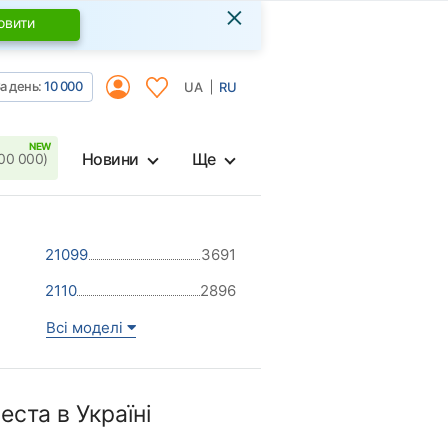
×
овити
а день:
10 000
UA
RU
Новини
Ще
00 000)
21099
3691
2110
2896
Всі моделі
ста в Україні