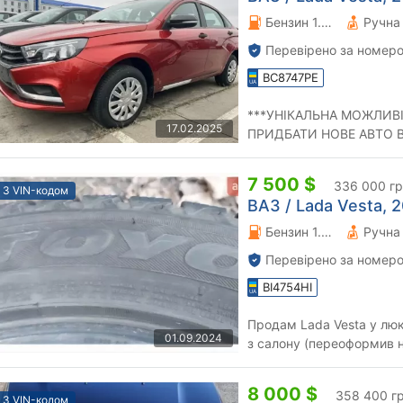
Бензин 1.6 л.
Перевірено за номеро
BC8747PE
***УНІКАЛЬНА МОЖЛИВІ
17.02.2025
ПРИДБАТИ НОВЕ АВТО В
CLASSIC START*З ПРОБІ
7 500 $
336 000 г
З VIN-кодом
ВАЗ / Lada Vesta, 2
Бензин 1.6 л.
Перевірено за номеро
BI4754HI
Продам Lada Vesta у люк
01.09.2024
з салону (переоформив н
мобілізацією)пробіг 73000
8 000 $
358 400 г
З VIN-кодом