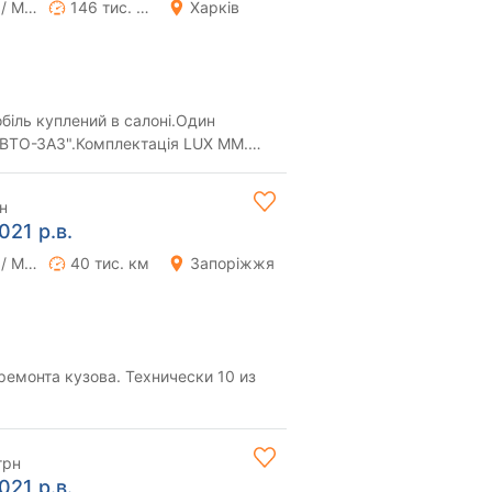
Ручна / Механіка
146 тис. км
Харків
біль куплений в салоні.Один
АВТО-ЗАЗ".Комплектація LUX MM.
ютер,круїз-ко...
н
021 р.в.
Ручна / Механіка
40 тис. км
Запоріжжя
ремонта кузова. Технически 10 из
грн
021 р.в.