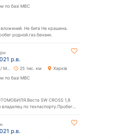
м по базі МВС
1 хозяин пробег родной.газ.бензин.
грн
021 р.в.
Ручна / Механіка
25 тис. км
Харків
м по базі МВС
ТОМОБИЛЯ.Веста SW CROSS 1,8
й владелец по техпаспорту.Пробег
аксимальная комп...
рн
021 р.в.