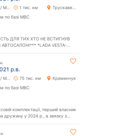
Ручна / Механіка
1 тис. км
Трускавець
м по базі МВС
СТЬ ДЛЯ ТИХ ХТО НЕ ВСТИГНУВ
 АВТОСАЛОНІ*** *LADA VESTA-
ГОМ Всього 950 КМ НОВИЙ ...
рн
021 р.в.
Ручна / Механіка
75 тис. км
Кременчук
м по базі МВС
совій комплектації, перший власник
а дружину у 2024 р., в звязку з
 к...
рн