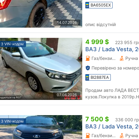
BA6505EX
14.07.2026
опис відсутній
4 999 $
223 955 гр
З VIN-кодом
ВАЗ / Lada Vesta, 2
Газ/бензин 1.6 л.
Перевірено за номеро
BI2887EA
Продам авто ЛАДА ВЕСТА
07.06.2026
кузов.Покупка в 2019р.Н
круїз, абс, клімат, дхо,під
7 500 $
336 000 г
З VIN-кодом
ВАЗ / Lada Vesta, 2
Газ/бензин 1.6 л.