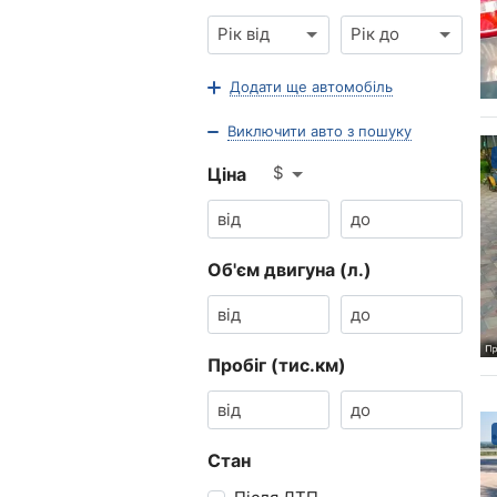
Рік від
Рік до
Додати ще автомобіль
Виключити авто з пошуку
$
Ціна
Об'єм двигуна (л.)
Пробіг (тис.км)
Стан