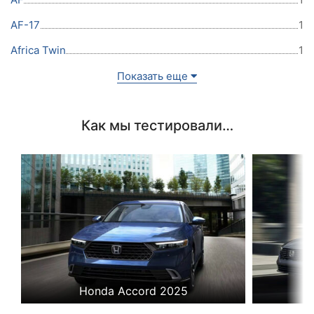
AF-17
1
Africa Twin
1
Показать еще
Как мы тестировали…
Honda Accord 2025