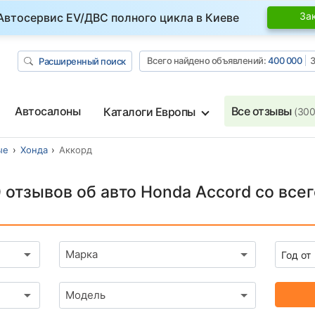
За
Автосервис EV/ДВС полного цикла в Киеве
Всего найдено объявлений:
400 000
З
Расширенный поиск
Автосалоны
Все отзывы
Каталоги Европы
(300
ые
Хонда
Аккорд
 отзывов об авто Honda Accord со все
Марка
Модель