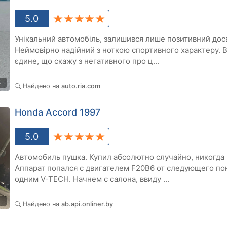
5.0
Унікальний автомобіль, залишився лише позитивний досв
Неймовірно надійний з ноткою спортивного характеру. В
єдине, що скажу з негативного про ц...
5
Найдено на
auto.ria.com
Honda Accord 1997
5.0
Автомобиль пушка. Купил абсолютно случайно, никогда
Аппарат попался с двигателем F20B6 от следующего пок
одним V-TECH. Начнем с салона, ввиду ...
4
Найдено на
ab.api.onliner.by