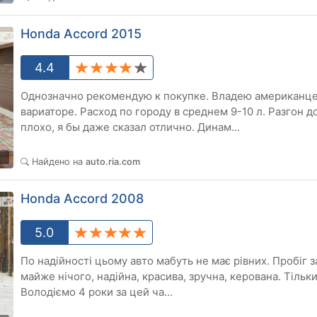
Honda Accord 2015
4.4
Однозначно рекомендую к покупке. Владею американце
вариаторе. Расход по городу в среднем 9-10 л. Разгон до
плохо, я бы даже сказал отлично. Динам...
3
Найдено на
auto.ria.com
Honda Accord 2008
5.0
По надійності цьому авто мабуть не має рівних. Пробіг за
майже нічого, надійна, красива, зручна, керована. Тільк
Володіємо 4 роки за цей ча...