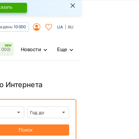
×
казать
а день:
10 000
UA
RU
Новости
Еще
 000)
го Интернета
Поиск