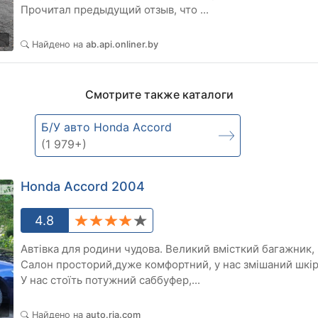
Прочитал предыдущий отзыв, что ...
3
Найдено на
ab.api.onliner.by
Смотрите также каталоги
Б/У авто Honda Accord
(1 979+)
Honda Accord 2004
4.8
Автівка для родини чудова. Великий вмісткий багажник, 
Салон просторий,дуже комфортний, у нас змішаний шкіряно- текст
У нас стоїть потужний саббуфер,...
3
Найдено на
auto.ria.com