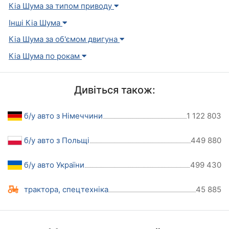
Кіа Шума за типом приводу
Інші Кіа Шума
Кіа Шума за об'ємом двигуна
Кіа Шума по рокам
Дивіться також:
б/у авто з Німеччини
1 122 803
б/у авто з Польщі
449 880
б/у авто України
499 430
трактора, спецтехніка
45 885