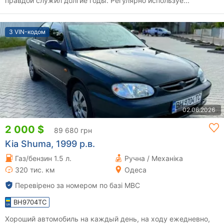
правдой служил долгие годы. Регулярно используе...
З VIN-кодом
02.06.2026
2 000 $
89 680 грн
Kia Shuma, 1999 р.в.
Газ/бензин 1.5 л.
Ручна / Механіка
320 тис. км
Одеса
Перевірено за номером по базі МВС
BH9704TC
Хороший автомобиль на каждый день, на ходу ежедневно,