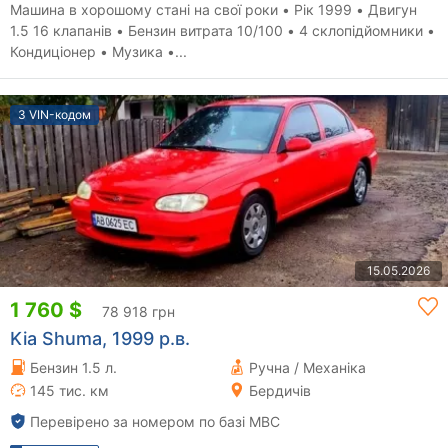
Машина в хорошому стані на свої роки • Рік 1999 • Двигун
1.5 16 клапанів • Бензин витрата 10/100 • 4 склопідйомники •
Кондиціонер • Музика •...
З VIN-кодом
15.05.2026
1 760 $
78 918 грн
Kia Shuma, 1999 р.в.
Бензин 1.5 л.
Ручна / Механіка
145 тис. км
Бердичів
Перевірено за номером по базі МВС