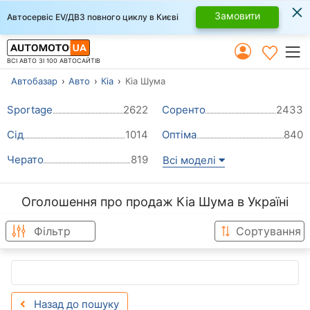
×
Замовити
Автосервіс EV/ДВЗ повного циклу в Києві
ВСІ АВТО ЗІ 100 АВТОСАЙТІВ
Автобазар
Авто
Кіа
Кіа Шума
Sportage
2622
Соренто
2433
Сід
1014
Оптіма
840
Черато
819
Всі моделі
Оголошення про продаж Кіа Шума в Україні
Фільтр
Сортування
Назад до пошуку