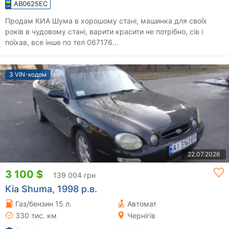
AB0625EC
Продам КИА Шума в хорошому стані, машинка для своїх
років в чудовому стані, варити красити не потрібно, сів і
поїхав, все інше по тел 067176...
З VIN-кодом
22.07.2026
3 100 $
139 004 грн
Kia Shuma, 1998 р.в.
Газ/бензин 15 л.
Автомат
330 тис. км
Чернігів