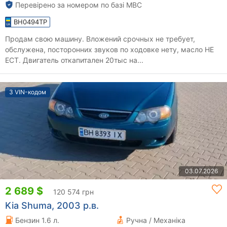
Перевірено за номером по базі МВС
BH0494TP
Продам свою машину. Вложений срочных не требует,
обслужена, посторонних звуков по ходовке нету, масло НЕ
ЕСТ. Двигатель откапитален 20тыс на...
З VIN-кодом
03.07.2026
2 689 $
120 574 грн
Kia Shuma, 2003 р.в.
Бензин 1.6 л.
Ручна / Механіка