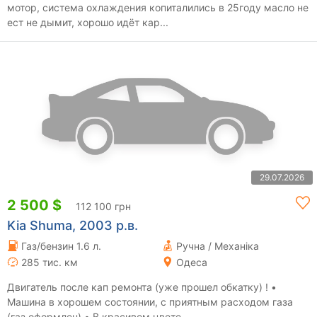
мотор, система охлаждения копиталились в 25году масло не
ест не дымит, хорошо идёт кар...
29.07.2026
2 500 $
112 100 грн
Kia Shuma, 2003 р.в.
Газ/бензин 1.6 л.
Ручна / Механіка
285 тис. км
Одеса
Двигатель после кап ремонта (уже прошел обкатку) ! •
Машина в хорошем состоянии, с приятным расходом газа
(газ оформлен) • В красивом цвете,...