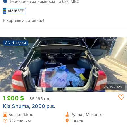
Перевірено за номером по базі МВС
AI3163EP
В хорошем сотоянии!
З VIN-кодом
26.05.2026
1 900 $
85 196 грн
Kia Shuma, 2000 р.в.
Бензин 1.5 л.
Ручна / Механіка
322 тис. км
Одеса