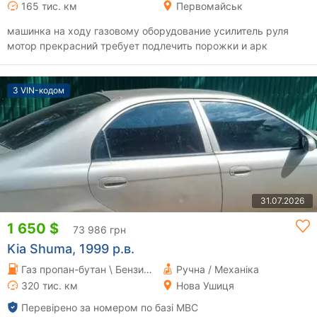
165 тис. км
Первомайськ
машинка на ходу газовому оборудование усилитель руля
мотор прекрасний требует подлечить порожки и арк
З VIN-кодом
31.07.2026
1 650 $
73 986 грн
Kia Shuma, 1999 р.в.
Газ пропан-бутан \ Бензин 1.5 л.
Ручна / Механіка
320 тис. км
Нова Ушиця
Перевірено за номером по базі МВС