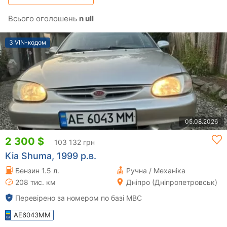
Всього оголошень
n ull
З VIN-кодом
05.08.2026
2 300 $
103 132 грн
Kia Shuma, 1999 р.в.
Бензин 1.5 л.
Ручна / Механіка
208 тис. км
Дніпро (Дніпропетровськ)
Перевірено за номером по базі МВС
AE6043MM