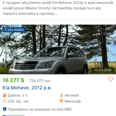
У продажі абсолютно цілий Kia Mohave 2022р в максимальній
конфігурації Master Gravity! Автомобіль продається від
першого власника в гарному...
З VIN-кодом
10.03.2026
16 277 $
729 372 грн
Kia Mohave, 2012 р.в.
Дизель 3 л.
Автомат
239 тис. км
Миколаїв
Перевірено за номером по базі МВС