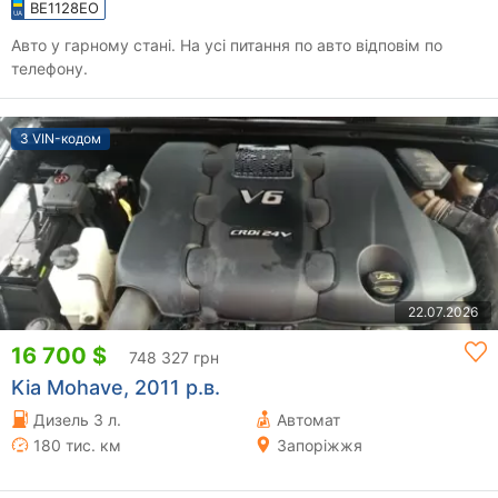
BE1128EO
Авто у гарному стані. На усі питання по авто відповім по
телефону.
З VIN-кодом
22.07.2026
16 700 $
748 327 грн
Kia Mohave, 2011 р.в.
Дизель 3 л.
Автомат
180 тис. км
Запоріжжя