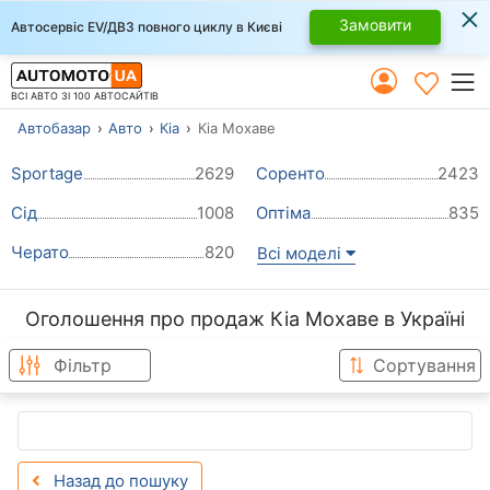
×
Замовити
Автосервіс EV/ДВЗ повного циклу в Києві
ВСІ АВТО ЗІ 100 АВТОСАЙТІВ
Автобазар
Авто
Кіа
Кіа Мохаве
Sportage
2629
Соренто
2423
Сід
1008
Оптіма
835
Черато
820
Всі моделі
Оголошення про продаж Кіа Мохаве в Україні
Фільтр
Сортування
Назад до пошуку