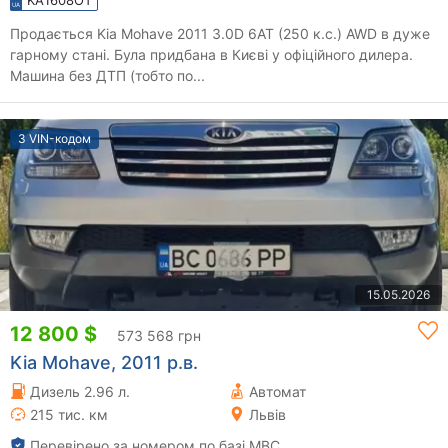
Продається Kia Mohave 2011 3.0D 6AT (250 к.с.) AWD в дуже
гарному стані. Була придбана в Києві у офіційного дилера.
Машина без ДТП (тобто по...
З VIN-кодом
15.05.2026
12 800 $
573 568 грн
Kia Mohave, 2011 р.в.
Дизель 2.96 л.
Автомат
215 тис. км
Львів
Перевірено за номером по базі МВС