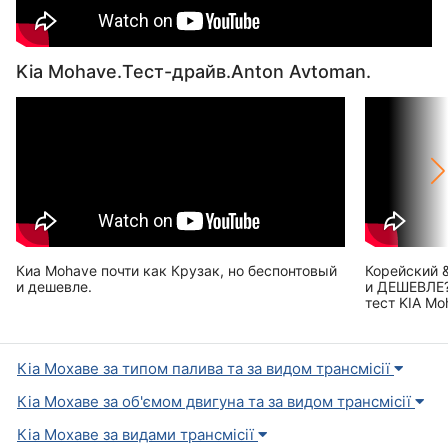
Kia Mohave.Тест-драйв.Anton Avtoman.
Киа Mohave почти как Крузак, но беспонтовый
Корейский 
и дешевле.
и ДЕШЕВЛЕ?
тест KIA Mo
Кіа Мохаве за типом палива та за видом трансмісії
Кіа Мохаве за об'ємом двигуна та за видом трансмісії
Кіа Мохаве за видами трансмісії