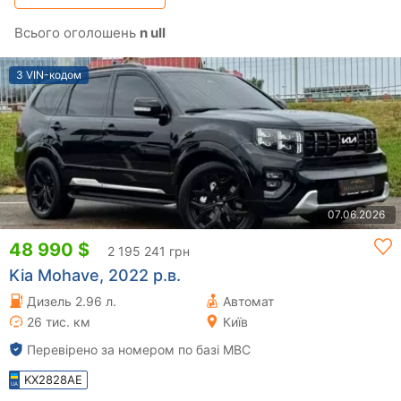
Всього оголошень
n ull
З VIN-кодом
07.06.2026
48 990 $
2 195 241 грн
Kia Mohave, 2022 р.в.
Дизель 2.96 л.
Автомат
26 тис. км
Київ
Перевірено за номером по базі МВС
KX2828AE