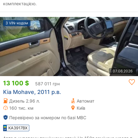
комплектацією.
З VIN-кодом
07.06.2026
13 100 $
587 011 грн
Kia Mohave, 2011 р.в.
Дизель 2.96 л.
Автомат
160 тис. км
Київ
Перевірено за номером по базі МВС
KA3917BX