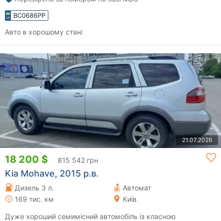
BC0686PP
Авто в хорошому стані
21.07.2026
18 200 $
815 542 грн
Kia Mohave, 2015 р.в.
Дизель 3 л.
Автомат
169 тис. км
Київ
Дуже хороший семимісний автомобіль із класною