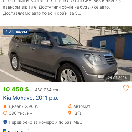
РОЗТЕРМІНУВАННЯ БЕЗ ПЕРШОГО ВНЕСКУ, або в лізинг з
авансом від 10%. Доступний обмін на будь-яке авто.
Доставляємо авто по всій країні за 5...
З VIN-кодом
24.07.2026
10 450 $
468 264 грн
Kia Mohave, 2011 р.в.
Дизель 2.96 л.
Автомат
390 тис. км
Київ
Перевірено за номером по базі МВС
KA1608OT