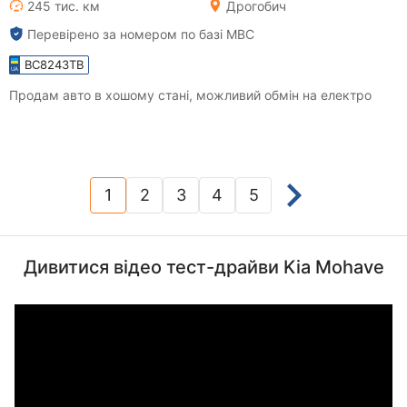
245 тис. км
Дрогобич
Перевірено за номером по базі МВС
BC8243TB
Продам авто в хошому стані, можливий обмін на електро
1
2
3
4
5
(current)
Дивитися відео тест-драйви Kia Mohave