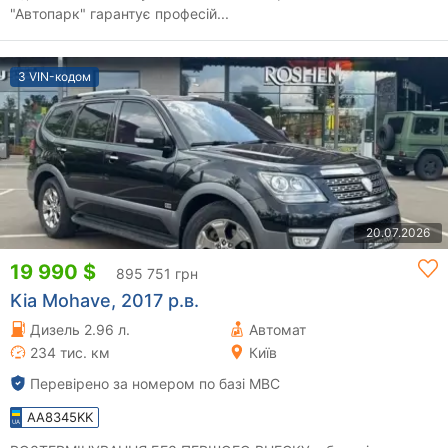
"Автопарк" гарантує професій...
З VIN-кодом
20.07.2026
19 990 $
895 751 грн
Kia Mohave, 2017 р.в.
Дизель 2.96 л.
Автомат
234 тис. км
Київ
Перевірено за номером по базі МВС
AA8345KK