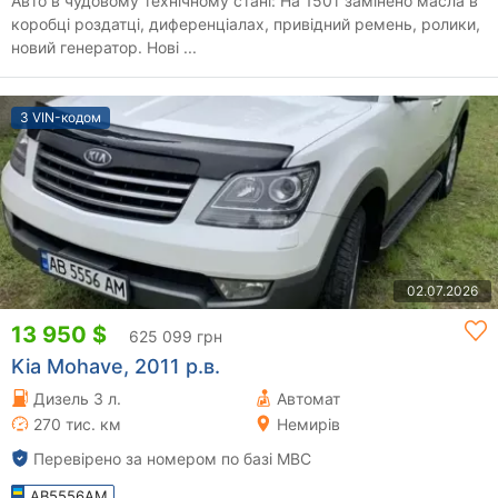
Авто в чудовому технічному стані: На 150т замінено масла в
коробці роздатці, диференціалах, привідний ремень, ролики,
новий генератор. Нові ...
З VIN-кодом
02.07.2026
13 950 $
625 099 грн
Kia Mohave, 2011 р.в.
Дизель 3 л.
Автомат
270 тис. км
Немирів
Перевірено за номером по базі МВС
AB5556AM