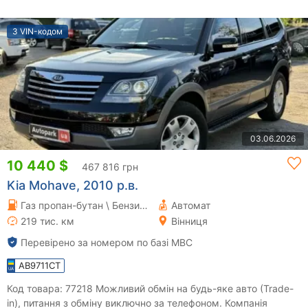
З VIN-кодом
03.06.2026
10 440 $
467 816 грн
Kia Mohave, 2010 р.в.
Газ пропан-бутан \ Бензин 3.8 л.
Автомат
219 тис. км
Вінниця
Перевірено за номером по базі МВС
AB9711CT
Код товара: 77218 Можливий обмін на будь-яке авто (Trade-
in), питання з обміну виключно за телефоном. Компанія