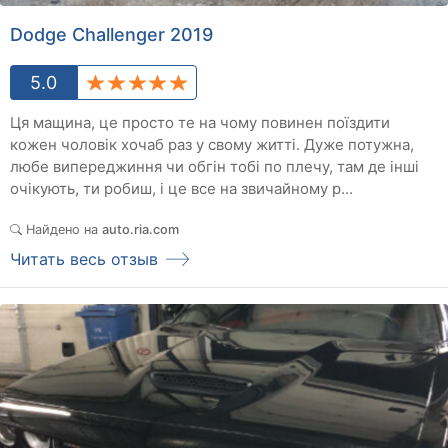
Dodge Challenger 2019
5.0
Ця мащина, це просто те на чому повинен поїздити
кожен чоловік хочаб раз у свому житті. Дуже потужна,
любе випереджиння чи обгін тобі по плечу, там де інші
очікують, ти робиш, і це все на звичайному р...
Найдено на
auto.ria.com
Читать весь отзыв