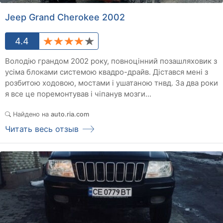
Jeep Grand Cherokee 2002
4.4
Володію грандом 2002 року, повноцінний позашляховик з
усіма блоками системою квадро-драйв. Дістався мені з
розбитою ходовою, мостами і ушатаною тнвд. За два роки
я все це поремонтував і чіпанув мозги...
Найдено на
auto.ria.com
Читать весь отзыв