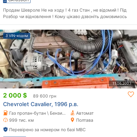
Продам Шевроле Не на ходу ! 4 газ Стан , не відомий ! Під
Розбор чи відновлення ! Кому цікаво дзвоніть домовимось
З VIN-кодом
11.06.2023
2 000 $
89 600 грн
Chevrolet Cavalier, 1996 р.в.
Газ пропан-бутан \ Бензин 2.2 л.
Автомат
999 тис. км
Полтава
Перевірено за номером по базі МВС