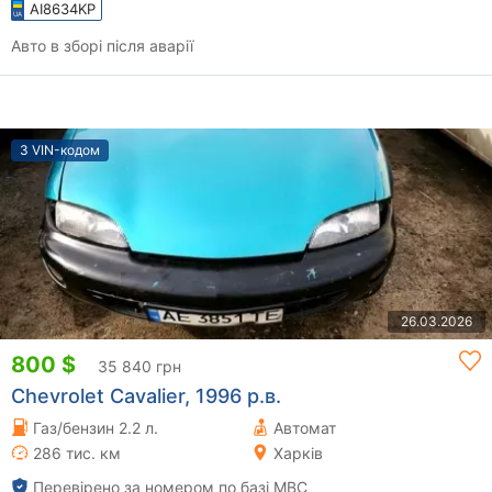
AI8634KP
Авто в зборі після аварії
З VIN-кодом
26.03.2026
800 $
35 840 грн
Chevrolet Cavalier, 1996 р.в.
Газ/бензин 2.2 л.
Автомат
286 тис. км
Харків
Перевірено за номером по базі МВС