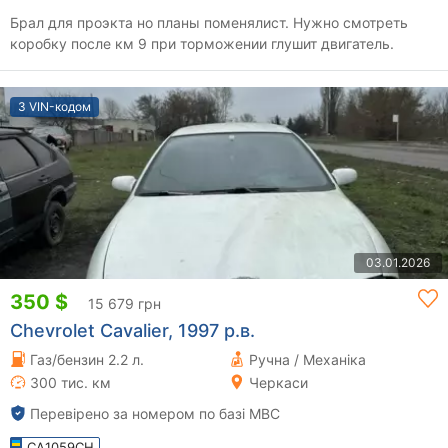
Брал для проэкта но планы поменялист. Нужно смотреть
коробку после км 9 при торможении глушит двигатель.
З VIN-кодом
03.01.2026
350 $
15 679 грн
Chevrolet Cavalier, 1997 р.в.
Газ/бензин 2.2 л.
Ручна / Механіка
300 тис. км
Черкаси
Перевірено за номером по базі МВС
CA1059CH