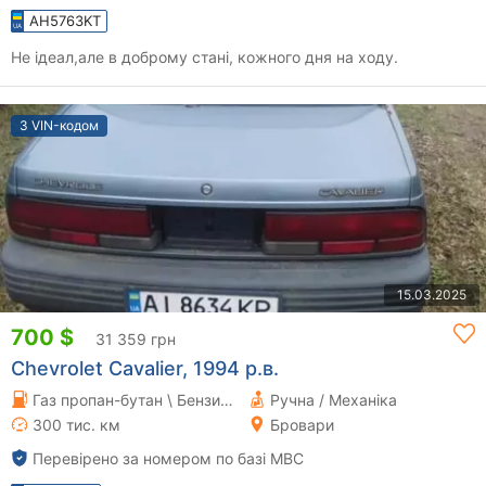
AH5763KT
Не ідеал,але в доброму стані, кожного дня на ходу.
З VIN-кодом
15.03.2025
700 $
31 359 грн
Chevrolet Cavalier, 1994 р.в.
Газ пропан-бутан \ Бензин 2.2 л.
Ручна / Механіка
300 тис. км
Бровари
Перевірено за номером по базі МВС