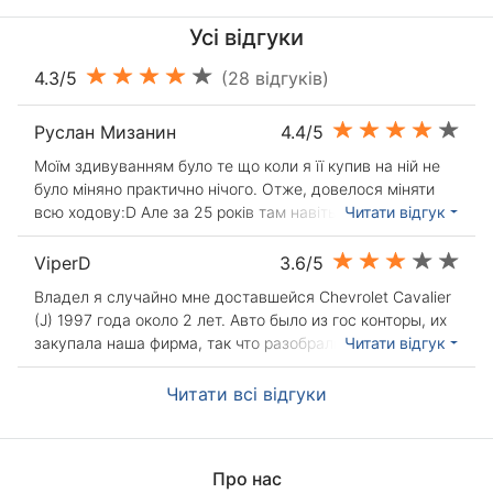
Усі відгуки
4.3/5
(28 відгуків)
Руслан Мизанин
4.4/5
Моїм здивуванням було те що коли я її купив на ній не
було міняно практично нічого. Отже, довелося міняти
всю ходову:D Але за 25 років там навіть нічого не
Читати відгук
стукало, це багато чого говорить про якість
ViperD
3.6/5
Владел я случайно мне доставшейся Chevrolet Cavalier
(J) 1997 года около 2 лет. Авто было из гос конторы, их
закупала наша фирма, так что разобрали их в основном
Читати відгук
свои, соотвественно наблюдал не только свою машину,
но и многих коллег. На момент покупки было накатано
Читати всі відгуки
190 000. На авто пришлось заменить сразу: сцепление,
акб, химчистить салон, ну и естественно менять
жидкости. Со сцеплением было сложно, оно было
Про нас
только на заказ и довольно дорого, дороже чем на