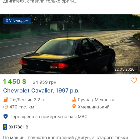
двигателя, ставили только ориги...
З VIN-кодом
22.05.2026
1 450 $
64 959 грн
Chevrolet Cavalier, 1997 р.в.
Газ/бензин 2.2 л.
Ручна / Механіка
470 тис. км
Хмельницький
Перевірено за номером по базі МВС
BX1788HB
По машині: повністю капіталений двигун, зі старого тільки