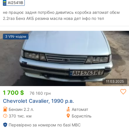
AI2541IB
не працює задня потрібно дивитись коробка автомат обєм
2.2газ Бенз АКБ резина масла нова дет інфо по тел
З VIN-кодом
11.03.2025
1 700 $
76 160 грн
Chevrolet Cavalier, 1990 р.в.
Бензин 2.2 л.
Автомат
370 тис. км
Бориспіль
Перевірено за номером по базі МВС