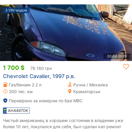
З VIN-кодом
30.04.2026
1 700 $
76 160 грн
Chevrolet Cavalier, 1997 р.в.
Газ/бензин 2.2 л.
Ручна / Механіка
300 тис. км
Краматорськ
Перевірено за номером по базі МВС
AH4497OK
Чистый американец в хорошем состоянии в владении уже
более 10 лет, покупался для себя, был сделан кап ремонт