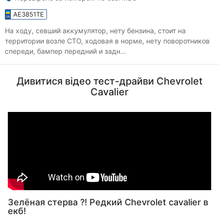
AE3851TE
На ходу, севший аккумулятор, нету бензина, стоит на
территории возле СТО, ходовая в норме, нету поворотников
спереди, бампер передний и задн...
Дивитися відео тест-драйви Chevrolet
Cavalier
Зелёная стерва ?! Редкий Chevrolet cavalier в
екб!