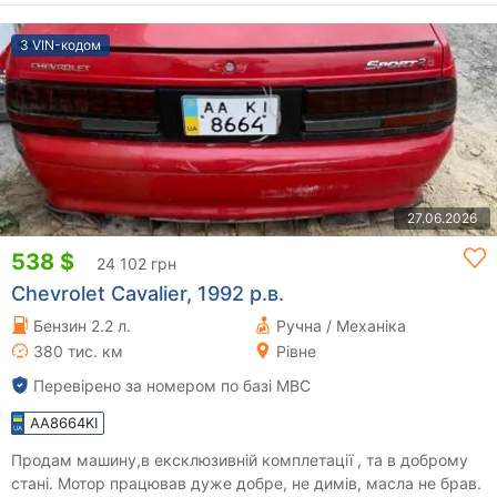
З VIN-кодом
27.06.2026
538 $
24 102 грн
Chevrolet Cavalier, 1992 р.в.
Бензин 2.2 л.
Ручна / Механіка
380 тис. км
Рівне
Перевірено за номером по базі МВС
AA8664KI
Продам машину,в ексклюзивній комплетації , та в доброму
стані. Мотор працював дуже добре, не димів, масла не брав.