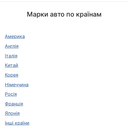
Марки авто по країнам
Америка
Англія
Італія
Китай
Корея
Німеччина
Росія
Франція
Японія
Інші країни