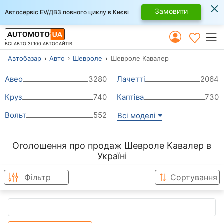
×
Замовити
Автосервіс EV/ДВЗ повного циклу в Києві
ВСІ АВТО ЗІ 100 АВТОСАЙТІВ
Автобазар
Авто
Шевроле
Шевроле Кавалер
Авео
3280
Лачетті
2064
Круз
740
Каптіва
730
Вольт
552
Всі моделі
Оголошення про продаж Шевроле Кавалер в
Україні
Фільтр
Сортування