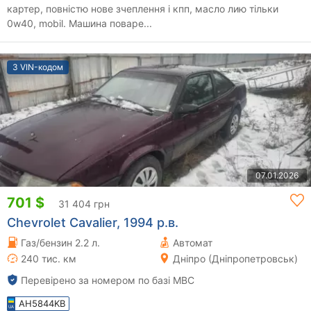
картер, повністю нове зчеплення і кпп, масло лию тільки
0w40, mobil. Машина поваре...
З VIN-кодом
07.01.2026
701 $
31 404 грн
Chevrolet Cavalier, 1994 р.в.
Газ/бензин 2.2 л.
Автомат
240 тис. км
Дніпро (Дніпропетровськ)
Перевірено за номером по базі МВС
AH5844KB