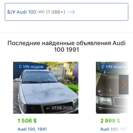
Б/У
Audi 100
(1 086+)
Последние найденные объявления Audi
100 1991
С VIN-кодом
С VIN-кодом
07.08.2026
1 506 $
2 999 $
Audi 100, 1991
Audi 100, 1991