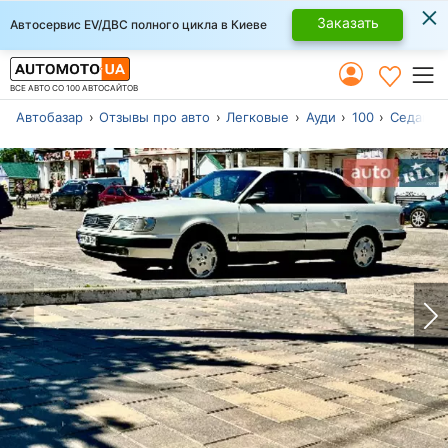
×
Заказать
Автосервис EV/ДВС полного цикла в Киеве
ВСЕ АВТО СО 100 АВТОСАЙТОВ
Автобазар
Отзывы про авто
Легковые
Ауди
100
Седан