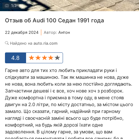
1
/
3
Отзыв об Audi 100 Седан 1991 года
22 декабря 2024
Автор:
Антон
Найдено на
auto.ria.com
4.8
Гарне авто для тих хто любить прикладати руки і
слідкувати за машиною. Так як машинка не нова, дуже
не нова, вона любить коли за нею постійно доглядають.
Запчастини дешеві і є все, хоч нове хоч з розборок.
Дуже комфортна і приємна в тому оду, в мене стояв
двигун на 2.0 літри, по місту достатньо, за містом цього
замало. Що сказати, гарний, надійний при гарному
нагляді і своєчасній заміні всього що буде потрібно,
комфортний, на будь якій дорозі їхати одне
задоволення. В цілому гарне, за умови, що вам
подобається ремонтувати і робити все самому, бо в