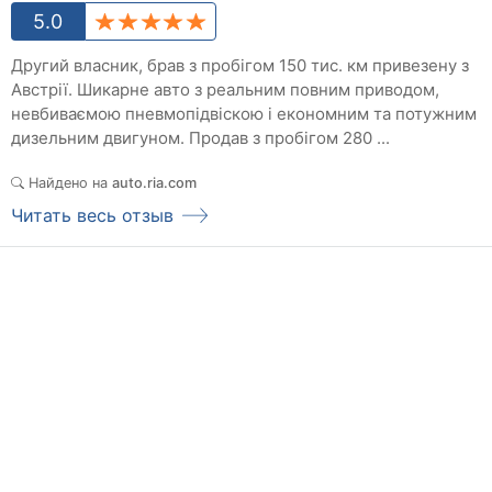
5.0
Другий власник, брав з пробігом 150 тис. км привезену з
Австрії. Шикарне авто з реальним повним приводом,
невбиваємою пневмопідвіскою і економним та потужним
дизельним двигуном. Продав з пробігом 280 ...
Найдено на
auto.ria.com
Читать весь отзыв