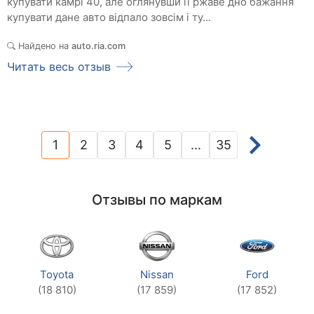
купувати камрі 40, але оглянувши її ржаве дно бажання
купувати дане авто відпало зовсім і ту...
Найдено на
auto.ria.com
Читать весь отзыв
1
2
3
4
5
...
35
(current)
Отзывы по маркам
Toyota
Nissan
Ford
(18 810)
(17 859)
(17 852)