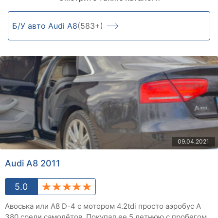
Б/У авто Audi A8
(583+)
09.04.2021
Audi A8 2011
5.0
Авоська или А8 D-4 с мотором 4.2tdi просто аэробус А
380 среди самолётов. Покупал ее 5 летнюю с пробегом