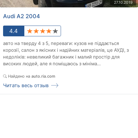
27.10.2019
Audi A2 2004
4.4
авто на тверду 4 з 5, переваги: кузов не піддається
корозії, салон з якісних і надійних матеріалів, це АУДІ, з
недоліків: невеликий багажник і малий простір для
високих людей, але я поміщаюсь з мініма...
Найдено на
auto.ria.com
Читать весь отзыв