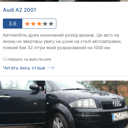
Audi A2 2001
3.6
Автомобіль дуже економний розхід вражає. Це авто на
якому не звертаєш увагу на ціник на стелі автозаправки,
повний бак 32 літри який розрахований на 1000 км.
Найдено на
auto.ria.com
Читать весь отзыв