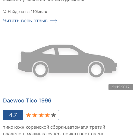
Найдено на
110km.ru
Читать весь отзыв
21.12.2017
Daewoo Tico 1996
4.7
тико южн корейской сборки.автомат.я третий
владелец..машинка супер, печка греет очень