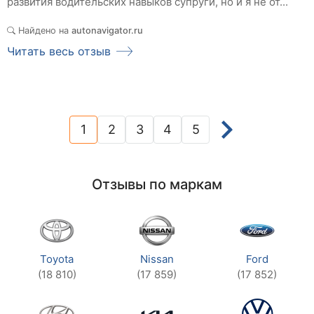
развития водительских навыков супруги, но и я не от...
Найдено на
autonavigator.ru
Читать весь отзыв
1
2
3
4
5
(current)
Отзывы по маркам
Toyota
Nissan
Ford
(18 810)
(17 859)
(17 852)