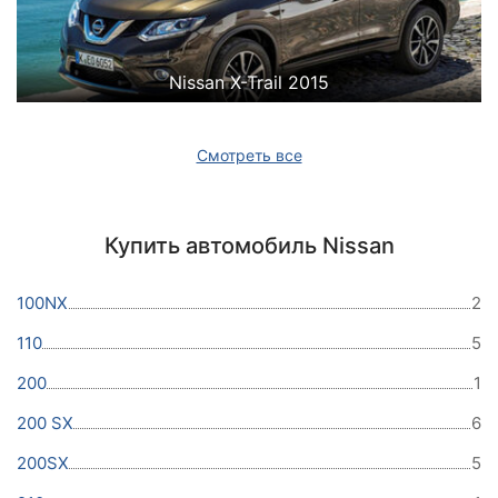
Nissan X-Trail 2015
Смотреть все
Купить автомобиль Nissan
100NX
2
110
5
200
1
200 SX
6
200SX
5