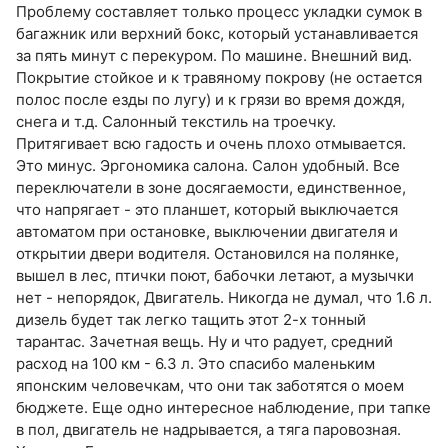
Проблему составляет только процесс укладки сумок в
багажник или верхний бокс, который устанавливается
за пять минут с перекуром. По машине. Внешний вид.
Покрытие стойкое и к травяному покрову (не остается
полос после езды по лугу) и к грязи во время дождя,
снега и т.д. Салонный текстиль на троечку.
Притягивает всю гадость и очень плохо отмывается.
Это минус. Эргономика салона. Салон удобный. Все
переключатели в зоне досягаемости, единственное,
что напрягает - это планшет, который выключается
автоматом при остановке, выключении двигателя и
открытии двери водителя. Остановился на полянке,
вышел в лес, птички поют, бабочки летают, а музычки
нет - непорядок, Двигатель. Никогда не думал, что 1.6 л.
дизель будет так легко тащить этот 2-х тонный
тарантас. Зачетная вещь. Ну и что радует, средний
расход на 100 км - 6.3 л. Это спасибо маленьким
японским человечкам, что они так заботятся о моем
бюджете. Еще одно интересное наблюдение, при тапке
в пол, двигатель не надрывается, а тяга паровозная.