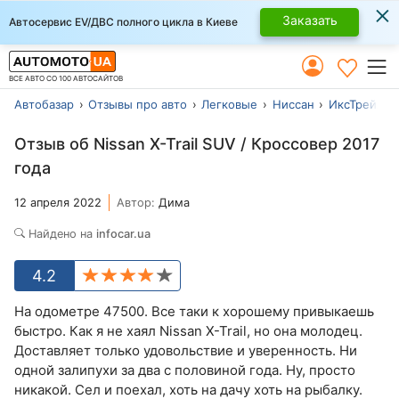
×
Заказать
Автосервис EV/ДВС полного цикла в Киеве
ВСЕ АВТО СО 100 АВТОСАЙТОВ
Автобазар
Отзывы про авто
Легковые
Ниссан
ИксТрейл
Отзыв об Nissan X-Trail SUV / Кроссовер 2017
года
12 апреля 2022
Автор:
Дима
Найдено на
infocar.ua
4.2
На одометре 47500. Все таки к хорошему привыкаешь
быстро. Как я не хаял Nissan X-Trail, но она молодец.
Доставляет только удовольствие и уверенность. Ни
одной залипухи за два с половиной года. Ну, просто
никакой. Сел и поехал, хоть на дачу хоть на рыбалку.