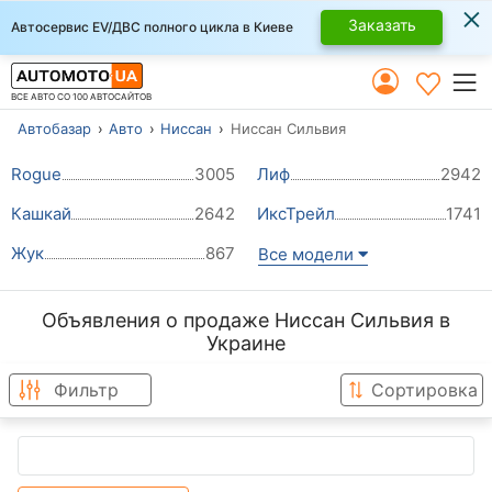
×
Заказать
Автосервис EV/ДВС полного цикла в Киеве
ВСЕ АВТО СО 100 АВТОСАЙТОВ
Автобазар
Авто
Ниссан
Ниссан Сильвия
Rogue
3005
Лиф
2942
Кашкай
2642
ИксТрейл
1741
Жук
867
Все модели
Объявления о продаже Ниссан Сильвия в
Украине
Фильтр
Сортировка