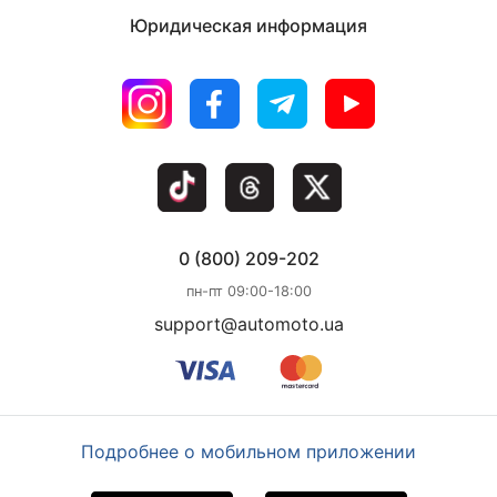
сразу двумя дрифт монстрами - это Nissan Silvia в
Юридическая информация
кузове S14 и Nissan 180SX в кузове KRPS13. Обе
машины подготовлены в японии для участия в дрифт
соревнованиях. Только SX оснащен мощной турбиной
GREDDY TD05 а вот сильвия без таковой. Тем не менее
они построены на одном шасси и отличаются друг от
друга только внешним видом и техническими
характеристиками. Сильвию я использую в
каждодневных городских поездках. Поэтому от нее я
ожидал экономичного расхода, хорошей маневренности
и все это при высокой мощности. Не внедряя турбо
0 (800) 209-202
наддув и не трогая электронику в машине я сделал
некоторые изменения в конструкции. Заменил родные
пн-пт 09:00-18:00
детали на японские тюнинговые от известных японских
support@automoto.ua
брендов. В результате получил прирост в 30 лошадей и
никакого повышенного расхода. Тот же самый
атмосферный двухлитровый рядный 4-х цилиндровый
мотор стал быстрее и кажется даже еще более
экономичнее. Расход по городу в среднем составляет
Подробнее о мобильном приложении
10-12 литров при мощности в 194 л.с. Масло меняется
каждые 8 тыс. при этом масляный фильтр меняется