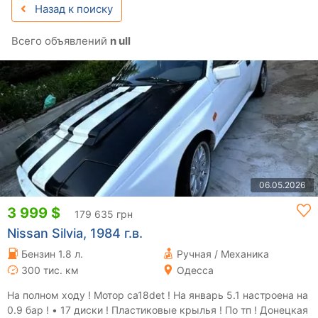
Назад к поиску
Всего объявлений
n ull
06.05.2026
3 999 $
179 635 грн
Nissan Silvia, 1984 г.в.
Бензин 1.8 л.
Ручная / Механика
300 тис. км
Одесса
На полном ходу ! Мотор ca18det ! На январь 5.1 настроена на
0.9 бар ! • 17 диски ! Пластиковые крылья ! По тп ! Донецкая