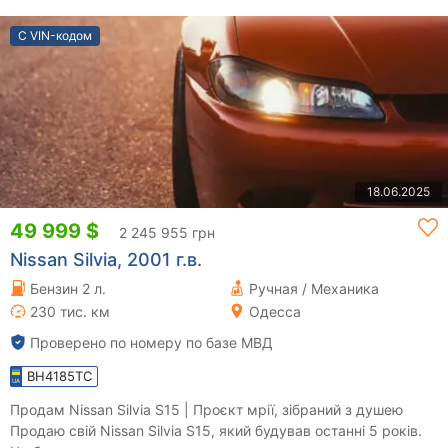
С VIN-кодом
18.06.2025
49 999 $
2 245 955 грн
Nissan Silvia, 2001 г.в.
Бензин 2 л.
Ручная / Механика
230 тис. км
Одесса
Проверено по номеру по базе МВД
BH4185TC
Продам Nissan Silvia S15 | Проєкт мрії, зібраний з душею
Продаю свій Nissan Silvia S15, який будував останні 5 років.