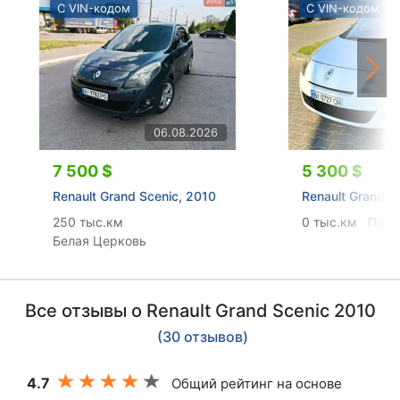
С VIN-кодом
С VIN-кодом
06.08.2026
7 500 $
5 300 $
Renault Grand Scenic, 2010
Renault Grand S
250 тыс.км
0 тыс.км
Полт
Белая Церковь
Все отзывы о Renault Grand Scenic 2010
(30 отзывов)
4.7
Общий рейтинг на основе