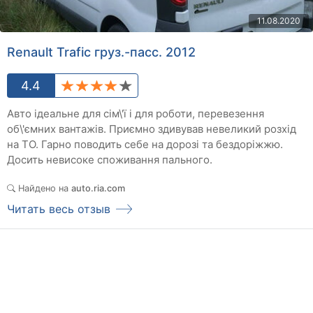
11.08.2020
Renault Trafic груз.-пасс. 2012
4.4
Авто ідеальне для сім\'ї і для роботи, перевезення
об\'ємних вантажів. Приємно здивував невеликий розхід
на ТО. Гарно поводить себе на дорозі та бездоріжжю.
Досить невисоке споживання пального.
Найдено на
auto.ria.com
Читать весь отзыв