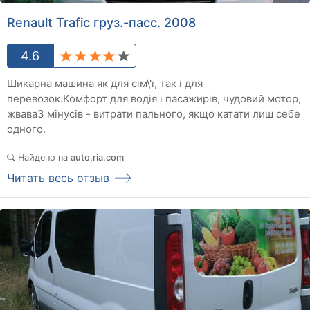
Renault Trafic груз.-пасс. 2008
4.6
Шикарна машина як для сім\'ї, так і для
перевозок.Комфорт для водія і пасажирів, чудовий мотор,
жваваЗ мінусів - витрати пального, якщо катати лиш себе
одного.
Найдено на
auto.ria.com
Читать весь отзыв