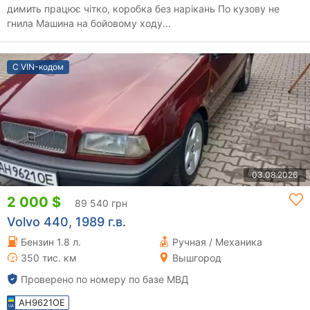
димить працює чітко, коробка без нарікань По кузову не
гнила Машина на бойовому ходу...
С VIN-кодом
03.08.2026
2 000 $
89 540 грн
Volvo 440, 1989 г.в.
Бензин 1.8 л.
Ручная / Механика
350 тис. км
Вышгород
Проверено по номеру по базе МВД
AH9621OE