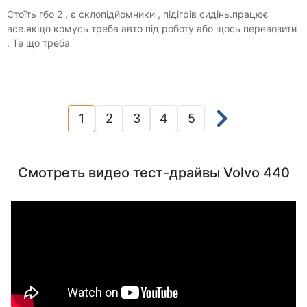
Стоїть гбо 2 , є склопідйомники , підігрів сидінь.працює
все.якщо комусь треба авто під роботу або щось перевозити
. Те що треба
1
2
3
4
5
(current)
Смотреть видео тест-драйвы Volvo 440