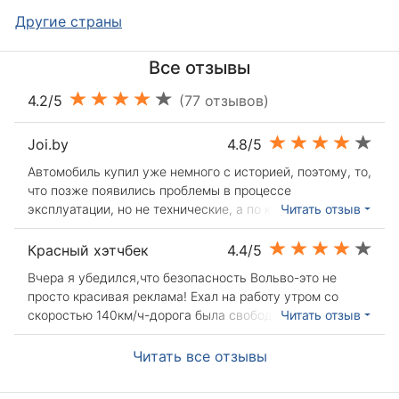
Другие страны
Все отзывы
4.2/5
(77 отзывов)
Joi.by
4.8/5
Автомобиль купил уже немного с историей, поэтому, то,
что позже появились проблемы в процессе
эксплуатации, но не технические, а по кузову. Все
Читать отзыв
считают, что Вольво не гниет, но это не так, так как
именно эти модели собирали в Бельгии (там собирали
Красный хэтчбек
4.4/5
или собирают грузовики Вольво), и они не с
Вчера я убедился,что безопасность Вольво-это не
оцинкованным кузовом. Так вот, авто досталось мне
просто красивая реклама! Ехал на работу утром со
после аварии, после того, как в его въехала девушка на
скоростью 140км/ч-дорога была свободная! Тут меня
Читать отзыв
Х5. На тот момент были и знакомые специалисты, и
подрезал Кашкай,отъезжающий от парковки, влупился
запчасти, проблем в восстановлении не было. Поэтому,
я в него так, что подумал мне п...ц! Однако разбил
Читать все отзывы
после починки сразу же за руль и кататься, иногда
только губу об руль и то по глупости-пристегнуться
бесцельно, а иногда надо в Брест - без проблем и т.д.
забыл. На удивление дверь сам открыл,стекла все
**Из Больших плюсов, это то, что в машине 1996 г.