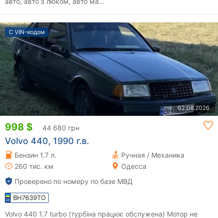
авто, авто з люком, авто ма...
С VIN-кодом
02.08.2026
998 $
44 680 грн
Volvo 440, 1990 г.в.
Бензин 1.7 л.
Ручная / Механика
260 тис. км
Одесса
Проверено по номеру по базе МВД
BH7639TO
Volvo 440 1.7 turbo (турбіна працює обслужена) Мотор не