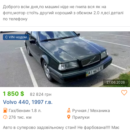
Доброго всім дня,по машині ніде не гнила вся як на
фото,мотор стоїть другий хороший з обємом 2.0 л,всі деталі
по телефону
С VIN-кодом
27.06.2026
1 850 $
82 824 грн
Volvo 440, 1997 г.в.
Газ/бензин 1.8 л.
Ручная / Механика
276 тис. км
Прилуки
Авто в суперово задовільному стані! Не фарбована!!!! Має