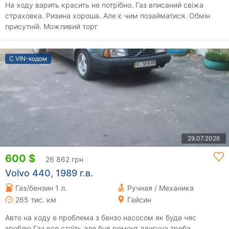
На ходу варить красить не потрібно. Газ вписаний свіжа
страховка. Ризина хороша. Але є чим позайматися. Обмін
присутній. Можливий торг
С VIN-кодом
29.07.2026
600 $
26 862 грн
Volvo 440, 1989 г.в.
Газ/бензин 1 л.
Ручная / Механика
265 тис. км
Гайсин
Авто на ходу е проблема з бензо насосом як буде чяс
зроблю Газ все стоїть але був ремонт двигуна треба