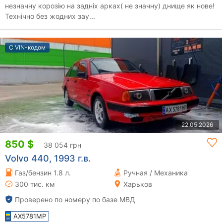
незначну корозію на задніх арках( не значну) днище як нове!
Технічно без жодних зау...
С VIN-кодом
22.05.2026
850 $
38 054 грн
Volvo 440, 1993 г.в.
Газ/бензин 1.8 л.
Ручная / Механика
300 тис. км
Харьков
Проверено по номеру по базе МВД
AX5781MP