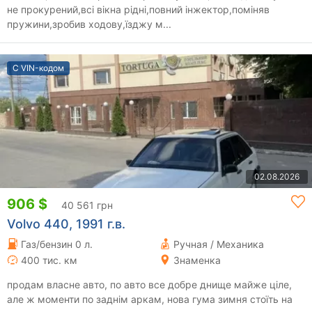
не прокурений,всі вікна рідні,повний інжектор,поміняв
пружини,зробив ходову,їзджу м...
С VIN-кодом
02.08.2026
906 $
40 561 грн
Volvo 440, 1991 г.в.
Газ/бензин 0 л.
Ручная / Механика
400 тис. км
Знаменка
продам власне авто, по авто все добре днище майже ціле,
але ж моменти по заднім аркам, нова гума зимня стоїть на