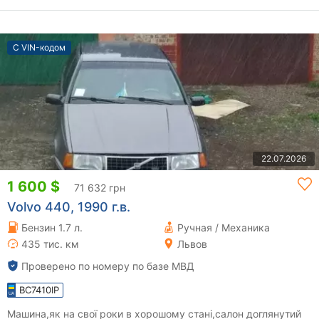
С VIN-кодом
22.07.2026
1 600 $
71 632 грн
Volvo 440, 1990 г.в.
Бензин 1.7 л.
Ручная / Механика
435 тис. км
Львов
Проверено по номеру по базе МВД
BC7410IP
Машина,як на свої роки в хорошому стані,салон доглянутий