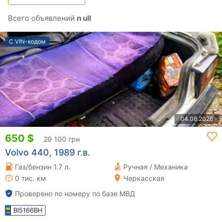
Всего объявлений
n ull
С VIN-кодом
04.08.2026
650 $
29 100 грн
Volvo 440, 1989 г.в.
Газ/бензин 1.7 л.
Ручная / Механика
0 тис. км
Черкасская
Проверено по номеру по базе МВД
BI5166BH