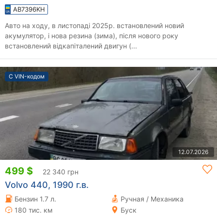
AB7396KH
Авто на ходу, в листопаді 2025р. встановлений новий
акумулятор, і нова резина (зима), після нового року
встановлений відкапіталений двигун (...
С VIN-кодом
12.07.2026
499 $
22 340 грн
Volvo 440, 1990 г.в.
Бензин 1.7 л.
Ручная / Механика
180 тис. км
Буск