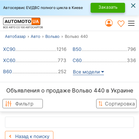
×
Заказать
Автосервис EV/ДВС полного цикла в Киеве
ВСЕ АВТО СО 100 АВТОСАЙТОВ
Автобазар
Авто
Вольво
Вольво 440
ХС90
1216
В50
796
ХС60
773
С60
336
B60
252
Все модели
Объявления о продаже Вольво 440 в Украине
Фильтр
Сортировка
Назад к поиску