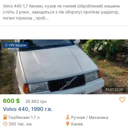
Volvo 440 1,7 бензин, кузов не гнилий (оброблений) машина
стоїть 2 роки , заводиться з пів обороту( протікає радіатор,
погані тормоза , проб...
С VIN-кодом
21.07.2026
600 $
26 862 грн
Volvo 440, 1990 г.в.
Газ/бензин 1.7 л.
Ручная / Механика
395 тис. км
Канев