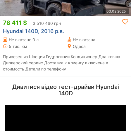
03.02.2025
78 411 $
3 510 460 грн
Hyundai 140D, 2016 р.в.
Не вказано 0 л.
Не вказана
5 тис. км
Одеса
Привезен из Швеции Гидролинии Кондиционер Два ковша
Диллерский сервис Доставка к клиенту включена в
стоимость Детали по телефону
Дивитися відео тест-драйви Hyundai
140D