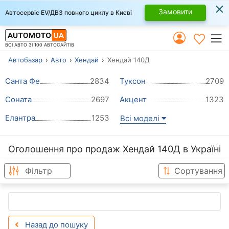
×
Замовити
Автосервіс EV/ДВЗ повного циклу в Києві
ВСІ АВТО ЗІ 100 АВТОСАЙТІВ
Автобазар
Авто
Хендай
Хендай 140Д
Санта Фе
2834
Туксон
2709
Соната
2697
Акцент
1323
Елантра
1253
Всі моделі
Оголошення про продаж Хендай 140Д в Україні
Фільтр
Сортування
Назад до пошуку