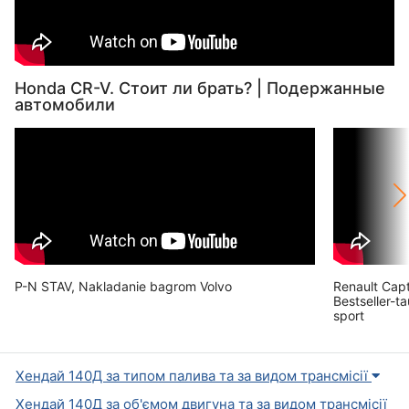
Honda CR-V. Стоит ли брать? | Подержанные
автомобили
P-N STAV, Nakladanie bagrom Volvo
Renault Capt
Bestseller-t
sport
Хендай 140Д за типом палива та за видом трансмісії
Хендай 140Д за об'ємом двигуна та за видом трансмісії