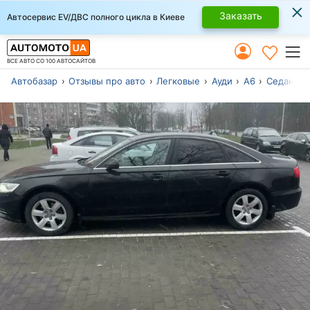
×
Заказать
Автосервис EV/ДВС полного цикла в Киеве
ВСЕ АВТО СО 100 АВТОСАЙТОВ
Автобазар
Отзывы про авто
Легковые
Ауди
А6
Седан