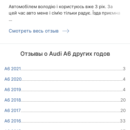
Автомобілем володію і користуюсь вже 3 рік. За
цей час авто мене і сім‘ю тільки радує. Їзда приємна
...
Смотреть весь отзыв
Отзывы о Audi A6 других годов
A6 2021
3
A6 2020
4
A6 2019
4
A6 2018
20
A6 2017
20
A6 2016
33