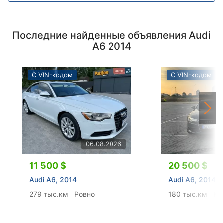
Последние найденные объявления Audi
A6 2014
С VIN-кодом
С VIN-кодом
06.08.2026
11 500 $
20 500 $
Audi A6, 2014
Audi A6, 2014
279 тыс.км
Ровно
180 тыс.км
Ки