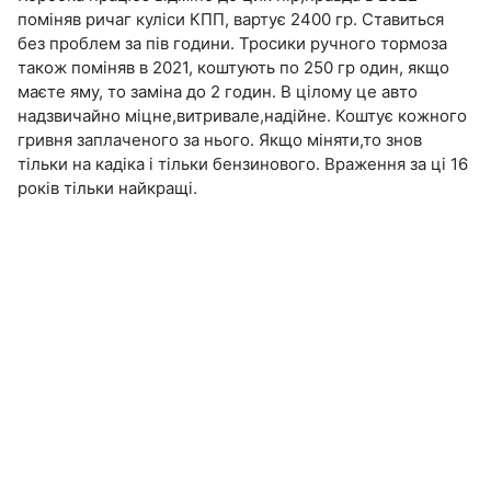
помiняв ричаг кулicи КПП, вартує 2400 гр. Ставиться
без проблем за пiв години. Тросики ручного тормоза
також помiняв в 2021, коштують по 250 гр один, якщо
маєте яму, то замiна до 2 годин. В цілому це авто
надзвичайно мiцне,витривале,надiйне. Коштує кожного
гривня заплаченого за нього. Якщо мiняти,то знов
тiльки на кадiка i тiльки бензинового. Враження за цi 16
рокiв тiльки найкращi.