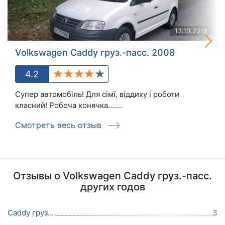
13.10.2018
Volkswagen Caddy груз.-пасс. 2008
4.2
Супер автомобіль! Для сімї, віддиху і роботи
класний! Робоча конячка.......
Смотреть весь отзыв
Отзывы о Volkswagen Caddy груз.-пасс.
других годов
Caddy груз.-пасс. 2018
3