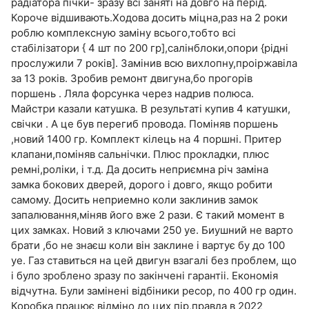
радiатора пiчки- зразу всi занятi на довго на перiд.
Короче вiдшивають.Ходова досить мiцна,раз на 2 роки
роблю комплексную замiну всього,тобто всi
стабiлiзатори { 4 шт по 200 гр],салiнблоки,опори {рiднi
прослужили 7 рокiв]. Замiнив всю вихлопну,проiржавiла
за 13 рокiв. Зробив ремонт двигуна,бо прогорiв
поршень . Ляла форсунка через надрив полюса.
Майстри казали катушка. В результатi купив 4 катушки,
свiчки . А це був перегиб провода. Помiняв поршень
,новий 1400 гр. Комплект кiлець на 4 поршнi. Притер
клапани,помiняв сальнiчки. Плюс прокладки, плюс
ремнi,ролiки, i т.д. Да досить неприємна рiч замiна
замка бокових дверей, дорого i довго, якщо робити
самому. Досить неприемно коли заклинив замок
запалювання,мiняв його вже 2 рази. Є такий момент в
цих замках. Новий з ключами 250 уе. Биушний не варто
брати ,бо не знаєш коли вiн заклине i вартує бу до 100
уе. Газ ставиться на цей двигун взагалi без проблем, що
i було зроблено зразу по закiнченi гарантii. Економiя
вiдчутна. Були замiненi вiдбiники ресор, по 400 гр один.
Коробка працює вiдмiно до цих пiр,правда в 2022