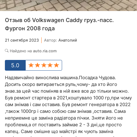
Отзыв об Volkswagen Caddy груз.-пасс.
Фургон 2008 года
21 сентября 2023
Автор:
Анатолий
Найдено на
auto.ria.com
5.0
Надзвичайно винослива машина.Посадка Чудова.
Досить скоро витираеться руль,чому- да хто його
знае.за цей час помiняв в нiй вже все до тiльки можно.
Був ремонт стартера в 2021,коштувало 1000 гр,при чому
сам знiмав i cам оставив. Був ремонт генератора в 2022
,також 1000гр i само собою сам знiмав ,оставив. Сама
неприемне це замiна радiатора пiчки. Зняти його не
проблема,а от поставить займае 2 - 3 днi,це просто
капец. Саме смiшне що майстрi як чують замiна