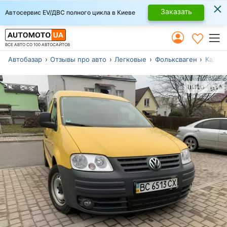
×
Заказать
Автосервис EV/ДВС полного цикла в Киеве
ВСЕ АВТО СО 100 АВТОСАЙТОВ
Автобазар
Отзывы про авто
Легковые
Фольксваген
Кадди 