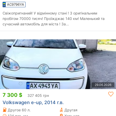
AC9796YA
Свіжопригнаний! У відмінному стані ! З оригінальним
пробігом 70000 тисяч! Проїжджає 140 км! Маленький та
сучасний автомобіль для міста ! За...
29.06.2026
7 300 $
327 405 грн
Volkswagen e-up, 2014 г.в.
Другое 60 л.
Другая
124 тис. км
Харьков