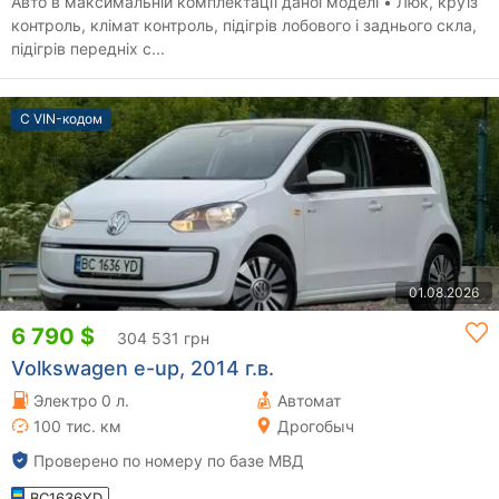
Авто в максимальній комплектації даної моделі • Люк, круїз
контроль, клімат контроль, підігрів лобового і заднього скла,
підігрів передніх с...
С VIN-кодом
01.08.2026
6 790 $
304 531 грн
Volkswagen e-up, 2014 г.в.
Электро 0 л.
Автомат
100 тис. км
Дрогобыч
Проверено по номеру по базе МВД
BC1636YD