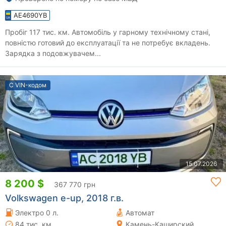
AE4690YB
Пробіг 117 тис. км. Автомобіль у гарному технічному стані,
повністю готовий до експлуатації та не потребує вкладень.
Зарядка з подовжувачем...
С VIN-кодом
15.07.2026
8 200 $
367 770 грн
Volkswagen e-up, 2018 г.в.
Электро 0 л.
Автомат
84 тис. км
Камень-Каширский