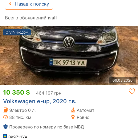
Назад к поиску
Всего объявлений
n ull
С VIN-кодом
09.08.2026
10 350 $
464 197 грн
Volkswagen e-up, 2020 г.в.
Электро 0 л.
Автомат
88 тис. км
Ровно
Проверено по номеру по базе МВД
BK9713YA