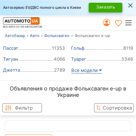
×
Заказать
Автосервис EV/ДВС полного цикла в Киеве
ВСЕ АВТО СО 100 АВТОСАЙТОВ
Автобазар
Авто
Фольксваген
Фольксваген e-up
Пассат
11353
Гольф
8119
Тигуан
4066
Туарег
3346
Джетта
2789
Все модели
Объявления о продаже Фольксваген e-up в
Украине
Фильтр
Сортировка