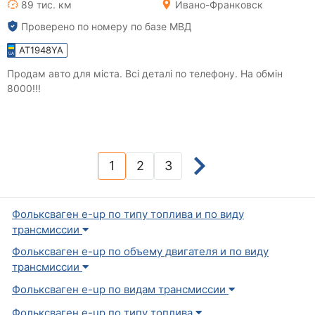
89 тис. км
Ивано-Франковск
Проверено по номеру по базе МВД
AT1948YA
Продам авто для міста. Всі деталі по телефону. На обмін
8000!!!
1
2
3
(current)
Фольксваген e-up по типу топлива и по виду
трансмиссии
Фольксваген e-up по объему двигателя и по виду
трансмиссии
Фольксваген e-up по видам трансмиссии
Фольксваген e-up по типу топлива