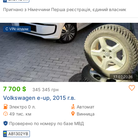
Пригнано з Німеччини Перша реєстрація, єдиний власник
С VIN-кодом
17.02.2026
7 700 $
345 345 грн
Volkswagen e-up, 2015 г.в.
Электро 0 л.
Автомат
49 тис. км
Винница
Проверено по номеру по базе МВД
AB1302YB