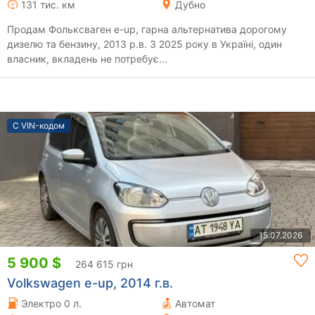
131 тис. км
Дубно
Продам Фольксваген е-up, гарна альтернатива дорогому
дизелю та бензину, 2013 р.в. З 2025 року в Україні, один
власник, вкладень не потребує...
С VIN-кодом
15.07.2026
5 900 $
264 615 грн
Volkswagen e-up, 2014 г.в.
Электро 0 л.
Автомат