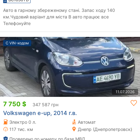
Авто в гарному збереженому стані. Запас ходу 140
км.Чудовий варіант для міста В авто працює все
Телефонуйте
С VIN-кодом
11.07.2026
7 750 $
347 587 грн
Volkswagen e-up, 2014 г.в.
Электро 0 л.
Автомат
117 тис. км
Днепр (Днепропетровск)
Проверено по номеру по базе МВД