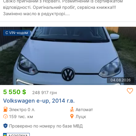
Свіжо пригнаний з Норвегії. Розмитнений із сертифікатом
відповідності. Оригінальний пробіг, сервісна книжка!!!
Замінено масло в редуктрорі....
С VIN-кодом
04.08.2026
5 550 $
248 917 грн
Volkswagen e-up, 2014 г.в.
Электро 0 л.
Автомат
159 тис. км
Луцк
Проверено по номеру по базе МВД
AC2074YA