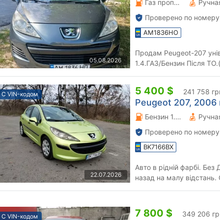
Газ пропан-бутан \ Бензин 1.4 л.
Проверено по номеру
AM1836HO
Продам Peugeot-207 універсал Рік випуску 2010 Двигун
05.08.2026
1.4.ГАЗ/Бензин Після ТО.
збереженому стані.В топ
5 400 $
241 758 гр
С VIN-кодом
Peugeot 207, 2006 г
Бензин 1.4 л.
Проверено по номеру
BK7166BX
Авто в рідній фарбі. Без ДТП. Рідний пробіг. Їздив на роботу і
22.07.2026
назад на малу відстань. Стан - 
зимових шинах Cont...
7 800 $
349 206 гр
С VIN-кодом