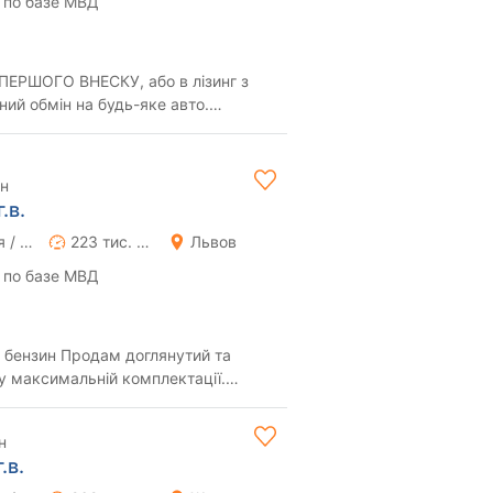
 по базе МВД
ЕРШОГО ВНЕСКУ, або в лізинг з
країні за 5...
рн
.в.
Ручная / Механика
223 тис. км
Львов
 по базе МВД
доглянутий та
у максимальній комплектації.
 вкладень ...
н
.в.