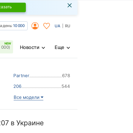
×
казать
а день:
10 000
UA
RU
Новости
Еще
 000)
Partner
678
206
544
Все модели
07 в Украине