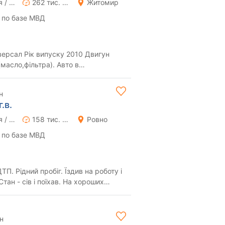
Ручная / Механика
262 тис. км
Житомир
 по базе МВД
(масло,фільтра). Авто в
овій комплектац...
н
.в.
Ручная / Механика
158 тис. км
Ровно
 по базе МВД
сів і поїхав. На хороших
н