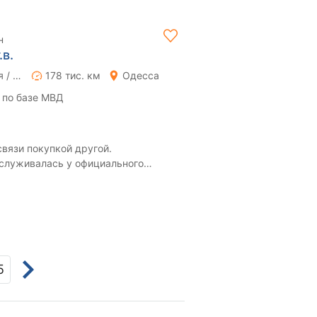
н
.в.
Ручная / Механика
178 тис. км
Одесса
 по базе МВД
вязи покупкой другой.
бслуживалась у официального
я. Авто в исправном со...
5