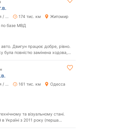
н
.в.
Ручная / Механика
174 тис. км
Житомир
 по базе МВД
обре, рівно.
ністю замінена ходова,
..
н
.в.
Ручная / Механика
161 тис. км
Одесса
ехнічному та візуальному стані.
 в Україні з 2011 року (перша
дин вла...