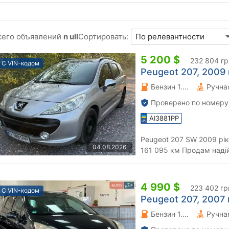
сего объявлений
n ull
Сортировать:
5 200 $
232 804 гр
С VIN-кодом
Peugeot 207, 2009 г
Бензин 1.4 л.
Проверено по номеру
AI3881PP
Peugeot 207 SW 2009 рік
04.08.2026
161 095 км Продам надійний та економний Peugeot 207 SW у
хорошому технічному ста
4 990 $
223 402 гр
С VIN-кодом
Peugeot 207, 2007 г
Бензин 1.4 л.