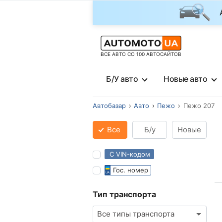
ВСЕ АВТО СО 100 АВТОСАЙТОВ
Б/У авто
Новые авто
Автобазар
Авто
Пежо
Пежо 207
Все
Б/у
Новые
С VIN-кодом
Гос. номер
Тип транспорта
Все типы транспорта