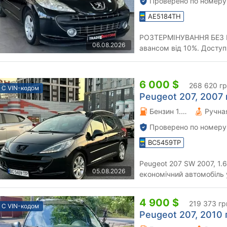
Проверено по номеру
AE5184TH
РОЗТЕРМІНУВАННЯ БЕЗ П
06.08.2026
авансом від 10%. Доступний обмін на будь-яке авто.
Доставляємо авто по всій 
6 000 $
268 620 г
С VIN-кодом
Peugeot 207, 2007 г
Бензин 1.6 л.
Проверено по номеру
BC5459TP
Peugeot 207 SW 2007, 1.6 бензин Продам 
05.08.2026
економічний автомобіль 
Машина повністю на ходу,
4 900 $
219 373 гр
С VIN-кодом
Peugeot 207, 2010 г