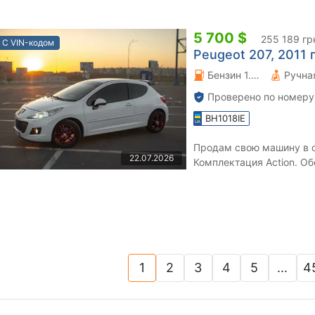
5 700 $
255 189 гр
С VIN-кодом
Peugeot 207, 2011 г
Бензин 1.4 л.
Проверено по номеру
BH1018IE
Продам свою машину в с
22.07.2026
Комплектация Action. О
диллера, есть вся истори
1
2
3
4
5
...
4
(current)