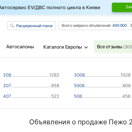
За
Автосервис EV/ДВС полного цикла в Киеве
Всего найдено объявлений:
400 000
З
Расширенный поиск
Автосалоны
Все отзывы
Каталоги Европы
(300
308
1282
3008
1028
307
658
5008
609
407
522
508
456
Объявления о продаже Пежо 2