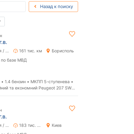
Назад к поиску
н
.в.
Ручная / Механика
161 тис. км
Борисполь
 по базе МВД
 • 1.4 бензин • МКПП 5-ступенева •
н...
н
.в.
Ручная / Механика
183 тис. км
Киев