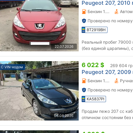
Peugeot 207, 2010 г
Бензин 1.4 л.
Автом
Проверено по номеру
BT2919BH
Реальный пробег 79000 к
22.07.2026
(без единой царапины), 
отличное состояние.
6 022 $
269 604 гр
С VIN-кодом
Peugeot 207, 2009 г
Бензин 1.6 л.
Проверено по номеру
KA5837PI
Продам пежо 207 сс кабриоле
06.08.2026
отличном состоянии без нюансов, полно
двигатель работает ровно,