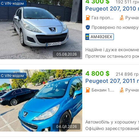
4 300 $
192 511 гр
С VIN-кодом
Peugeot 207, 2010 г
Газ пропан-бутан \ Бензин 1.4 л.
Проверено по номеру
AM4926EX
Надійне і дуже економне авто. Двигун працює д
05.08.2026
Протягом останнього року була пов
встановлене нове зчепле.
4 800 $
214 896 гр
С VIN-кодом
Peugeot 207, 2011 г
Бензин 1.36 л.
Автомобіль у хорошому т
04.08.2026
Офіційно зареєстрований
реєстрація 11.08.2011). О