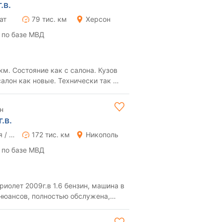
.в.
ат
79 тис. км
Херсон
 по базе МВД
м. Состояние как с салона. Кузов
салон как новые. Технически так же
н
.в.
Ручная / Механика
172 тис. км
Никополь
 по базе МВД
т 2009г.в 1.6 бензин, машина в
стью обслужена,
 ...