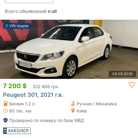
Всего объявлений
n ull
С VIN-кодом
06.08.2026
7 200 $
322 488 грн
Peugeot 301, 2021 г.в.
Бензин 1.2 л.
Ручная / Механика
80 тис. км
Киев
Проверено по номеру по базе МВД
KA9329CP