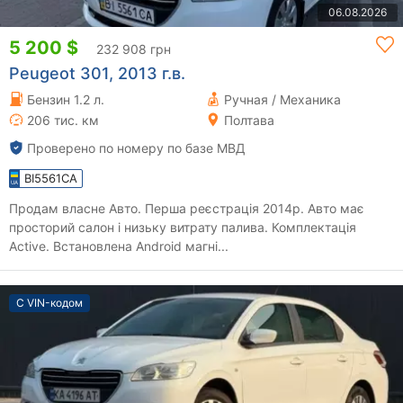
06.08.2026
5 200 $
232 908 грн
Peugeot 301, 2013 г.в.
Бензин 1.2 л.
Ручная / Механика
206 тис. км
Полтава
Проверено по номеру по базе МВД
BI5561CA
Продам власне Авто. Перша реєстрація 2014р. Авто має
просторий салон і низьку витрату палива. Комплектація
Active. Встановлена Android магні...
С VIN-кодом