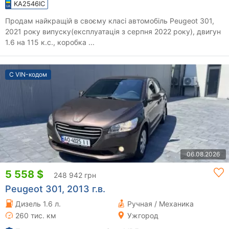
KA2546IC
Продам найкращій в своєму класі автомобіль Peugeot 301,
2021 року випуску(експлуатація з серпня 2022 року), двигун
1.6 на 115 к.с., коробка ...
С VIN-кодом
06.08.2026
5 558 $
248 942 грн
Peugeot 301, 2013 г.в.
Дизель 1.6 л.
Ручная / Механика
260 тис. км
Ужгород