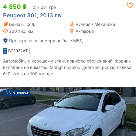
4 850 $
217 231 грн
Peugeot 301, 2013 г.в.
Бензин 1.2 л.
Ручная / Механика
200 тис. км
Ахтырка
Проверено по номеру по базе МВД
BO1032AT
Автомобіль у хорошому стані, повністю обслужений, жодних
вкладень не вимагає. Мотор працює ідеально, росхід палива
6-7 літрів на 100 км. їде...
С VIN-кодом