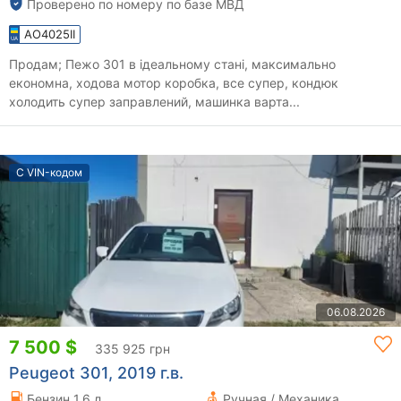
Проверено по номеру по базе МВД
AO4025II
Продам; Пежо 301 в ідеальному стані, максимально
економна, ходова мотор коробка, все супер, кондюк
холодить супер заправлений, машинка варта...
С VIN-кодом
06.08.2026
7 500 $
335 925 грн
Peugeot 301, 2019 г.в.
Бензин 1.6 л.
Ручная / Механика