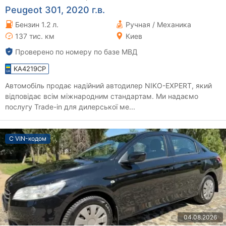
Peugeot 301, 2020 г.в.
Бензин 1.2 л.
Ручная / Механика
137 тис. км
Киев
Проверено по номеру по базе МВД
KA4219CP
Автомобіль продає надійний автодилер NIKO-EXPERT, який
відповідає всім міжнародним стандартам. Ми надаємо
послугу Trade-in для дилерської ме...
С VIN-кодом
04.08.2026