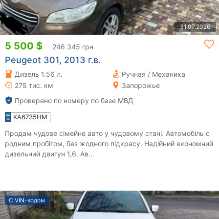
31.07.2026
5 500 $
246 345 грн
Peugeot 301, 2013 г.в.
Дизель 1.56 л.
Ручная / Механика
275 тис. км
Запорожье
Проверено по номеру по базе МВД
KA6735HM
Продам чудове сімейне авто у чудовому стані. Автомобіль с
родним пробігом, без жодного підкрасу. Надійний економний
дизельний двигун 1,6. Ав...
С VIN-кодом