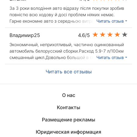
За 3 роки володіння авто відразу після покупки зробив
повністю всю ходову й досі проблем ніяких немає.
Гарне економне авто з середньою витратою 5.5 л/100
Читать отзыв
км як для міста так і для далеких поїздок. Із мінусів
лише шумоізоляція. Доволі також великий багажник.
Владимир25
4.6/5
Салон також доволі немалий, пасажири позаду
Экономичный, неприхотливый, частично оцинкованный
вміщаються взагалі без проблем
автомобиль белорусский сборки.Расход 5.9-7 л/100км
смешанный цикл.Довольно большой в глубину
Читать отзыв
багажник,при сложенном заднем и передним сидением
пассажира, вмешаются 3 метровые (пластиковые
Читать все отзывы
панели приходилось возить) "вещи" с закрытой крышкой
багажника. Задние пружины слабоваты, при 4
пассажирах можно получить пробой. Аудио подготовка
О нас
никакая - сразу поставил Misteri магнитолу с 2х din
экраном.А так вообще авто для каждодневной поездки
Контакты
- супер!
Размещение рекламы
Юридическая информация