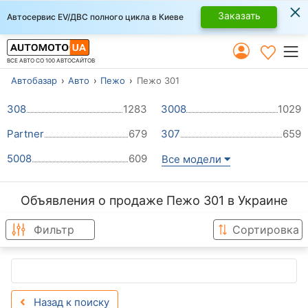
×
Заказать
Автосервис EV/ДВС полного цикла в Киеве
ВСЕ АВТО СО 100 АВТОСАЙТОВ
Автобазар
Авто
Пежо
Пежо 301
308
1283
3008
1029
Partner
679
307
659
5008
609
Все модели
Объявления о продаже Пежо 301 в Украине
Фильтр
Сортировка
Назад к поиску