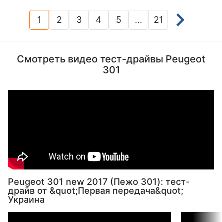
1
2
3
4
5
...
21
(current)
Смотреть видео тест-драйвы Peugeot
301
Peugeot 301 new 2017 (Пежо 301): тест-
драйв от &quot;Первая передача&quot;
Украина