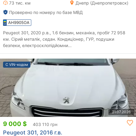
73 тис. км
Днепр (Днепропетровск)
Проверено по номеру по базе МВД
AH9905OA
Peugeot 301, 2020 р.в., 1.6 бензин, механіка, пробіг 72 958
км. Сірий металік, седан. Кондиціонер, ГУР, подушки
безпеки, електросклопідйомни...
С VIN-кодом
21.07.2026
9 000 $
403 110 грн
Peugeot 301, 2016 г.в.