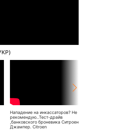
УКР)
Нападение на инкассаторов? Не
Citroen C4 Cactus 1.5 Bl
рекомендую..Тест-драйв
тест и обзор 2019-2020
,банковского броневика Ситроен
Джампер. Citroen