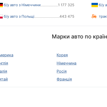
б/у авто з Німеччини
1 177 325
б/у 
б/у авто з Польщі
443 475
трак
Марки авто по краї
мерика
Корея
нглія
Німеччина
талія
Росія
итай
Франція