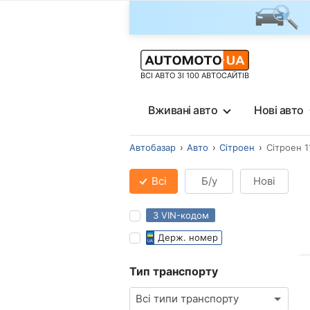
ВСІ АВТО ЗІ 100 АВТОСАЙТІВ
Вживані авто
Нові авто
Автобазар
Авто
Сітроен
Сітроен 1
Всі
Б/у
Нові
З VIN-кодом
Держ. номер
Тип транспорту
Всі типи транспорту