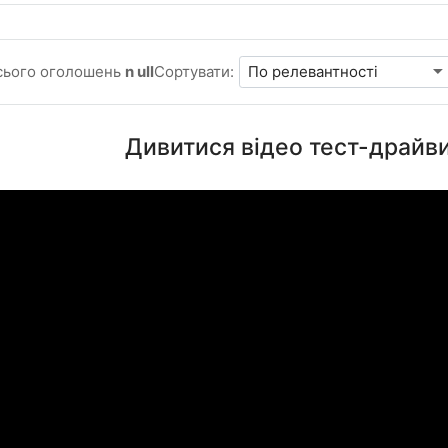
сього оголошень
n ull
Сортувати:
Дивитися відео тест-драйви