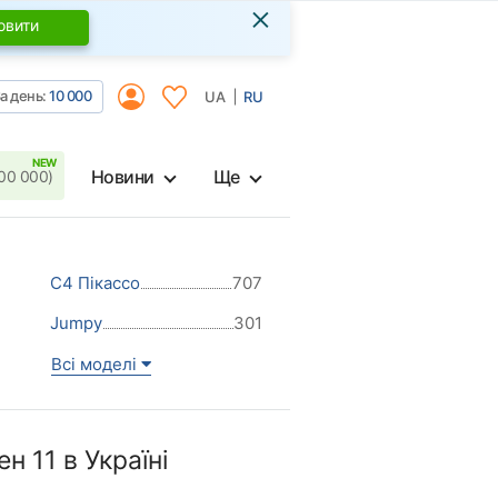
×
овити
а день:
10 000
UA
RU
Новини
Ще
00 000)
С4 Пікассо
707
Jumpy
301
Всі моделі
 11 в Україні