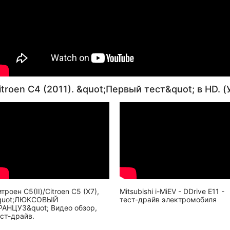
itroen C4 (2011). &quot;Первый тест&quot; в HD. (
троен С5(II)/Citroen C5 (X7),
Mitsubishi i-MiEV - DDrive E11 -
quot;ЛЮКСОВЫЙ
тест-драйв электромобиля
РАНЦУЗ&quot; Видео обзор,
ст-драйв.