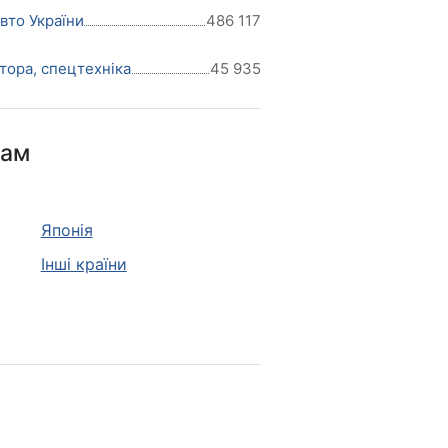
авто України
486 117
тора, спецтехніка
45 935
нам
Японія
Інші країни