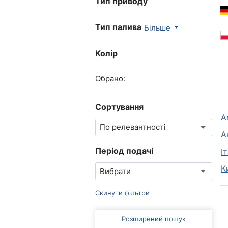
Тип приводу
Тип палива
Більше
Колір
Обрано:
Сортування
А
А
Період подачі
І
К
Скинути фільтри
Розширений пошук