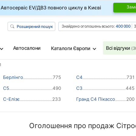
Зам
Автосервіс EV/ДВЗ повного циклу в Києві
Знайдено оголошень всього:
400 000
З
Розширений пошук
Автосалони
Всі відгуки
Каталоги Європи
(3
1
Берлінго
775
С4
731
С5
490
С3
445
С-Елізє
233
Гранд С4 Пікассо
200
Оголошення про продаж Сітроен