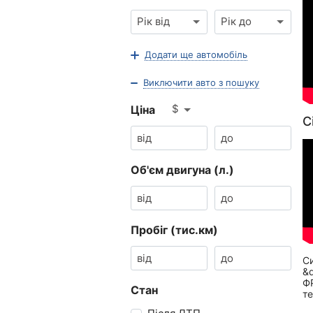
Рік від
Рік до
Додати ще автомобіль
Виключити авто з пошуку
$
Ціна
C
Об'єм двигуна (л.)
Пробіг (тис.км)
Си
&
Ф
Стан
те