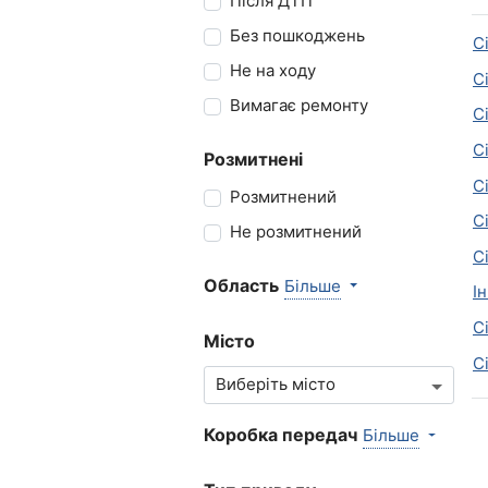
Після ДТП
Без пошкоджень
С
Не на ходу
С
Вимагає ремонту
С
С
Розмитнені
С
Розмитнений
С
Не розмитнений
С
Область
Більше
І
С
Місто
С
Коробка передач
Більше