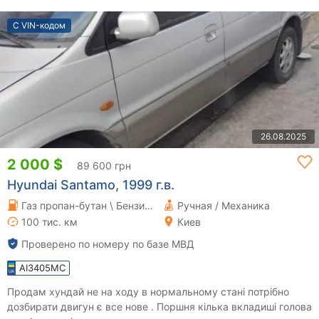
С VIN-кодом
26.08.2025
2 000 $
89 600 грн
Hyundai Santamo, 1999 г.в.
Газ пропан-бутан \ Бензин 2 л.
Ручная / Механика
100 тис. км
Киев
Проверено по номеру по базе МВД
AI3405MC
Продам хундай не на ходу в нормальному стані потрібно
дозбирати двигун є все нове . Поршня кілька вкладиші голова