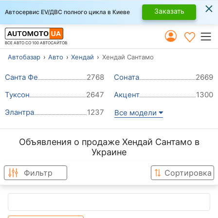
×
Заказать
Автосервис EV/ДВС полного цикла в Киеве
ВСЕ АВТО СО 100 АВТОСАЙТОВ
Автобазар
Авто
Хендай
Хендай Сантамо
Санта Фе
2768
Соната
2669
Туксон
2647
Акцент
1300
Элантра
1237
Все модели
Объявления о продаже Хендай Сантамо в
Украине
Фильтр
Сортировка