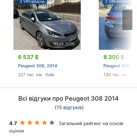
З VIN-кодом
З VIN-кодом
07.08.2026
6 537 $
8 300 $
Peugeot 308, 2014
Peugeot 308, 2
227 тис. км
Київ
130 тис. км
Др
Всі відгуки про Peugeot 308 2014
(15 відгуків)
4.7
Загальний рейтинг на основі
оцінок