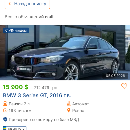
Назад к поиску
Всего объявлений
n ull
С VIN-кодом
05.08.2026
15 900 $
712 479 грн
BMW 3 Series GT, 2016 г.в.
Бензин 2 л.
Автомат
193 тис. км
Ровно
Проверено по номеру по базе МВД
BK9672IX