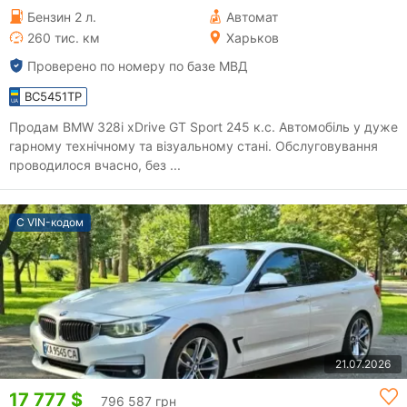
Бензин 2 л.
Автомат
260 тис. км
Харьков
Проверено по номеру по базе МВД
BC5451TP
Продам BMW 328i xDrive GT Sport 245 к.с. Автомобіль у дуже
гарному технічному та візуальному стані. Обслуговування
проводилося вчасно, без ...
С VIN-кодом
21.07.2026
17 777 $
796 587 грн