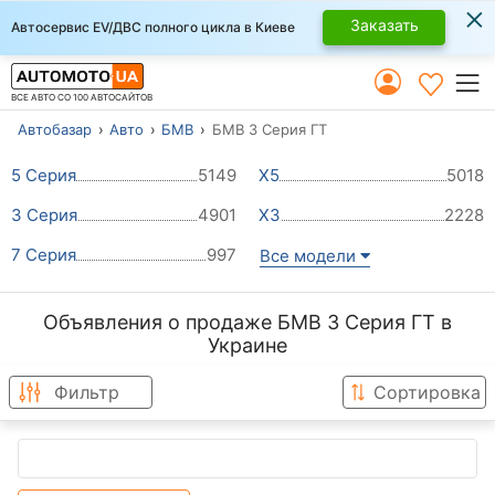
×
Заказать
Автосервис EV/ДВС полного цикла в Киеве
ВСЕ АВТО СО 100 АВТОСАЙТОВ
Автобазар
Авто
БМВ
БМВ 3 Серия ГТ
5 Серия
5149
Х5
5018
3 Серия
4901
Х3
2228
7 Серия
997
Все модели
Объявления о продаже БМВ 3 Серия ГТ в
Украине
Фильтр
Сортировка