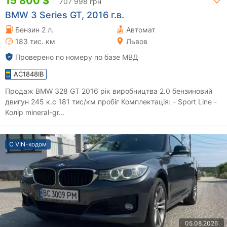
15 800 $
707 998 грн
BMW 3 Series GT, 2016 г.в.
Бензин 2 л.
Автомат
183 тис. км
Львов
Проверено по номеру по базе МВД
AC1848IB
Продаж BMW 328 GT 2016 рік виробництва 2.0 бензиновий
двигун 245 к.с 181 тис/км пробіг Комплектація: - Sport Line -
Колір mineral-gr...
С VIN-кодом
05.08.2026