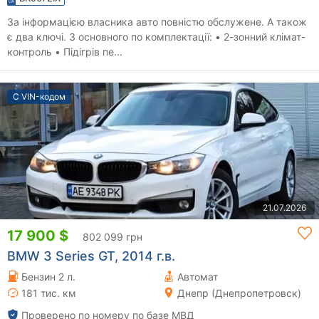
За інформацією власника авто повністю обслужене. А також
є два ключі. З основного по комплектації: • 2-зонний клімат-
контроль • Підігрів пе...
С VIN-кодом
21.07.2026
17 900 $
802 099 грн
BMW 3 Series GT, 2014 г.в.
Бензин 2 л.
Автомат
181 тис. км
Днепр (Днепропетровск)
Проверено по номеру по базе МВД