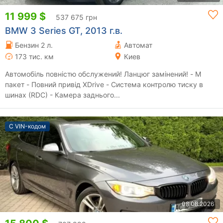
11 999 $
537 675 грн
BMW 3 Series GT, 2013 г.в.
Бензин 2 л.
Автомат
173 тис. км
Киев
Автомобіль повністю обслужений! Ланцюг замінений! - М
пакет - Повний привід XDrive - Система контролю тиску в
шинах (RDC) - Камера заднього...
С VIN-кодом
08.08.2026