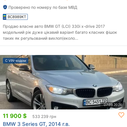
Проверено по номеру по базе МВД
BC8989KT
Продаю власне авто BMW GT (LCI) 330i x-drive 2017
модельний рік дуже цікавий варіант багато класних фішок
таких як регульований вихлоп(еколо...
С VIN-кодом
07.08.2026
11 900 $
533 239 грн
BMW 3 Series GT, 2014 г.в.