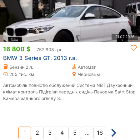
21.07.2026
16 800 $
752 808 грн
BMW 3 Series GT, 2013 г.в.
Бензин 2 л.
Автомат
205 тис. км
Черновцы
Автомобіль повністю обслужений Система NBT Двухзонний
клімат контроль Підігріви передніх сидінь Панорма Satrt Stop
Камера заднього огляду З...
1
2
3
4
5
...
16
(current)