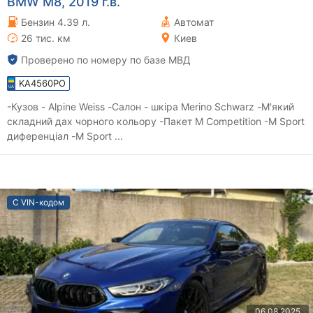
BMW M8, 2019 г.в.
Бензин 4.39 л.
Автомат
26 тис. км
Киев
Проверено по номеру по базе МВД
KA4560PO
-Кузов - Alpine Weiss -Салон - шкіра Merino Schwarz -М'який
складний дах чорного кольору -Пакет M Competition -M Sport
диференціал -M Sport ...
С VIN-кодом
06.08.2025