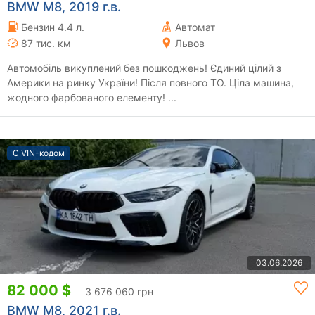
BMW M8, 2019 г.в.
Бензин 4.4 л.
Автомат
87 тис. км
Львов
Автомобіль викуплений без пошкоджень! Єдиний цілий з
Америки на ринку України! Після повного ТО. Ціла машина,
жодного фарбованого елементу! ...
С VIN-кодом
03.06.2026
82 000 $
3 676 060 грн
BMW M8, 2021 г.в.