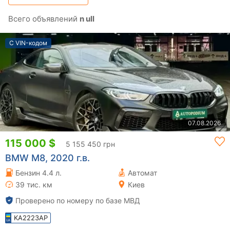
Всего объявлений
n ull
С VIN-кодом
07.08.2026
115 000 $
5 155 450 грн
BMW M8, 2020 г.в.
Бензин 4.4 л.
Автомат
39 тис. км
Киев
Проверено по номеру по базе МВД
KA2223AP