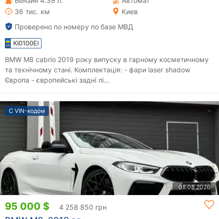
Бензин 4.39 л.
Автомат
36 тис. км
Киев
Проверено по номеру по базе МВД
KI0100EI
BMW M8 cabrio 2019 року випуску в гарному косметичному
та технічному стані. Комплектація: - фари laser shadow
Європа - європейські задні лі...
С VIN-кодом
08.08.2026
95 000 $
4 258 850 грн