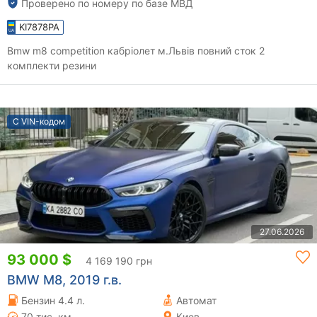
Проверено по номеру по базе МВД
KI7878PA
Bmw m8 competition кабріолет м.Львів повний сток 2
комплекти резини
С VIN-кодом
27.06.2026
93 000 $
4 169 190 грн
BMW M8, 2019 г.в.
Бензин 4.4 л.
Автомат
70 тис. км
Киев