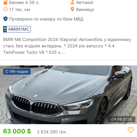
Бензин 4.39 л.
Автомат
17 тис. км
Винница
Проверено по номеру по базе МВД
AB6951MC
BMW M8 Competition 2024 (Європа) Автомобіль у відмінному
стані, без жодних вкладень. * 2024 рік випуску * 4.4
TwinPower Turbo V8 * 625 к....
С VIN-кодом
04.08.2026
63 000 $
2 824 290 грн