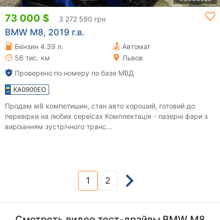
73 000 $
3 272 590 грн
BMW M8, 2019 г.в.
Бензин 4.39 л.
Автомат
56 тис. км
Львов
Проверено по номеру по базе МВД
KA0900EO
Продам м8 компетишин, стан авто хороший, готовий до
перевірки на любих сервісах Комплектація - лазерні фари з
вирізанням зустрічного транс...
1
2
(current)
Смотреть видео тест-драйвы BMW M8