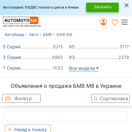
×
Заказать
Автосервис EV/ДВС полного цикла в Киеве
ВСЕ АВТО СО 100 АВТОСАЙТОВ
Автобазар
Авто
БМВ
БМВ M8
5 Серия
5215
Х5
5117
3 Серия
4963
Х3
2278
7 Серия
1032
Все модели
Объявления о продаже БМВ M8 в Украине
Фильтр
Сортировка
Назад к поиску