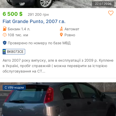
22.07.2026
6 500 $
291 200 грн
Fiat Grande Punto, 2007 г.в.
Бензин 1.4 л.
Автомат
108 тис. км
Ровно
Проверено по номеру по базе МВД
BK8073CE
Авто 2007 року випуску, але в експлуатації з 2009 р. Куплене
в Україні, пробіг справжній ( можна перевірити за історією
обслуговування на СТ...
С VIN-кодом