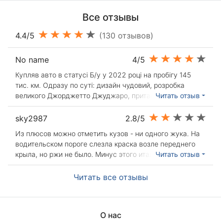
Все отзывы
4.4/5
(130 отзывов)
No name
4/5
Купляв авто в статусі Б/у у 2022 році на пробігу 145
тис. км. Одразу по суті: дизайн чудовий, розробка
великого Джорджетто Джуджаро, притаманний
Читать отзыв
італійський стиль. Ходова- доволі м'яка, для наших
доріг не зовсім те що треба, проте якщо бути
sky2987
2.8/5
обережним, не посиплеться. Двигун - надійний
Из плюсов можно отметить кузов - ни одного жука. На
атмосферних, під капотом місця достатньо, щоб долізти
водительском пороге слезла краска возле переднего
куди завгодно. Коробка - робот, так це найбільший
крыла, но ржи не было. Минус этого итальянца -
Читать отзыв
мінус, якщо любите газувати, при розумному керуванні
ЭЛЕКТРИКА! это просто кошмар... задние фонари с
служить добре, просто слідкуйте за нею. Розхід
периодичностью с месяц приходилось снимать и
Читать все отзывы
пального - Бест оф зе Бест. Ремонт - не дорога,
проверять контакты, т.к. все лампочки при торможении
запчастини всі в наявності. Керованість - легка та
жили своей жизнью. датчик пристегнутого ремня
зручна. ЛФП - слабке, швидко з'являються сколи,
водительского сидения тоже часто глючил - пришлось
відшелушується краска. Кузов - оцинкований, проте
О нас
заглушить скрепкой. генератор умер через 2 года перед
слабке місце це пороги, треба слідкувати. Електроніка -