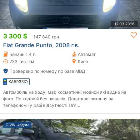
12.03.2026
3 300 $
147 840 грн
Fiat Grande Punto, 2008 г.в.
Бензин 1.4 л.
Автомат
233 тис. км
Киев
Проверено по номеру по базе МВД
KA5933IO
Автомобіль на ходу, має косметичні нюанси які видно на
фото. По ходовій без нюансів. Додаткові питання за
телефоном (у разі відсутності звʼя...
С VIN-кодом