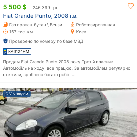
5 500 $
246 399 грн
Fiat Grande Punto, 2008 г.в.
Газ пропан-бутан \ Бензин 1.4 л.
Роботизированная
167 тис. км
Киев
Проверено по номеру по базе МВД
KA6124HM
Продам Fiat Grande Punto 2008 року Третій власник.
Автомобіль на ходу, все працює. За автомобілем регулярно
стежили, зроблено багато робіт. ...
С VIN-кодом