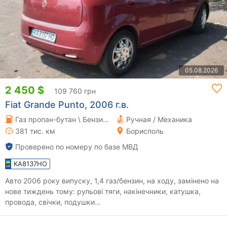
05.08.2026
2 450 $
109 760 грн
Fiat Grande Punto, 2006 г.в.
Газ пропан-бутан \ Бензин 1.37 л.
Ручная / Механика
381 тис. км
Борисполь
Проверено по номеру по базе МВД
KA8137HO
Авто 2006 року випуску, 1,4 газ/бензин, на ходу, замінено на
нове тиждень тому: рульові тяги, накінечники, катушка,
провода, свічки, подушки...