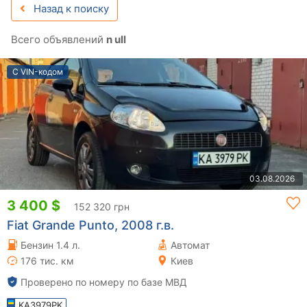
Назад к поиску
Всего объявлений
n ull
С VIN-кодом
03.08.2026
3 400 $
152 320 грн
Fiat Grande Punto, 2008 г.в.
Бензин 1.4 л.
Автомат
176 тис. км
Киев
Проверено по номеру по базе МВД
KA3979PK