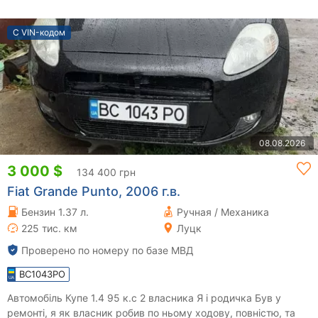
С VIN-кодом
08.08.2026
3 000 $
134 400 грн
Fiat Grande Punto, 2006 г.в.
Бензин 1.37 л.
Ручная / Механика
225 тис. км
Луцк
Проверено по номеру по базе МВД
BC1043PO
Автомобіль Купе 1.4 95 к.с 2 власника Я і родичка Був у
ремонті, я як власник робив по ньому ходову, повністю, та