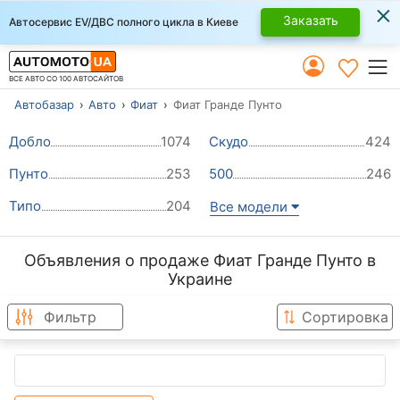
×
Заказать
Автосервис EV/ДВС полного цикла в Киеве
ВСЕ АВТО СО 100 АВТОСАЙТОВ
Автобазар
Авто
Фиат
Фиат Гранде Пунто
Добло
1074
Скудо
424
Пунто
253
500
246
Типо
204
Все модели
Объявления о продаже Фиат Гранде Пунто в
Украине
Фильтр
Сортировка