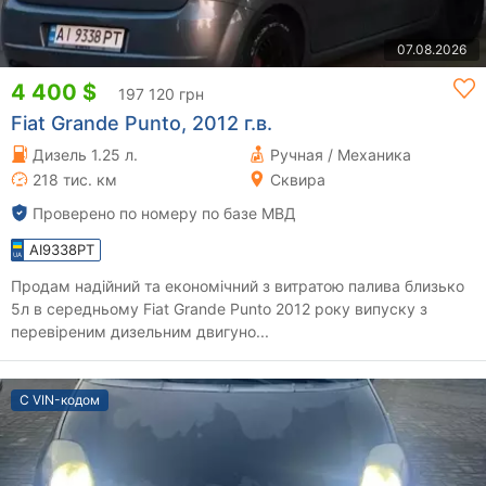
07.08.2026
4 400 $
197 120 грн
Fiat Grande Punto, 2012 г.в.
Дизель 1.25 л.
Ручная / Механика
218 тис. км
Сквира
Проверено по номеру по базе МВД
AI9338PT
Продам надійний та економічний з витратою палива близько
5л в середньому Fiat Grande Punto 2012 року випуску з
перевіреним дизельним двигуно...
С VIN-кодом