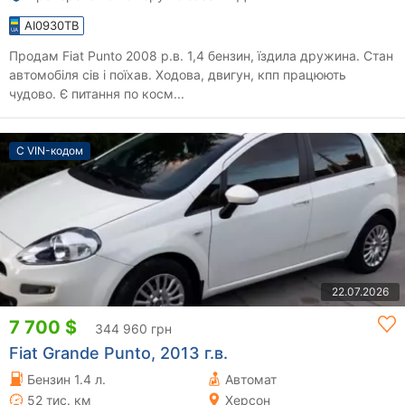
AI0930TB
Продам Fiat Punto 2008 р.в. 1,4 бензин, їздила дружина. Стан
автомобіля сів і поїхав. Ходова, двигун, кпп працюють
чудово. Є питання по косм...
С VIN-кодом
22.07.2026
7 700 $
344 960 грн
Fiat Grande Punto, 2013 г.в.
Бензин 1.4 л.
Автомат
52 тис. км
Херсон