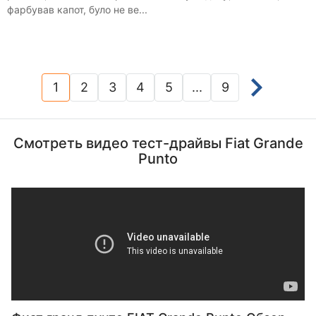
фарбував капот, було не ве...
1
2
3
4
5
...
9
(current)
Смотреть видео тест-драйвы Fiat Grande
Punto