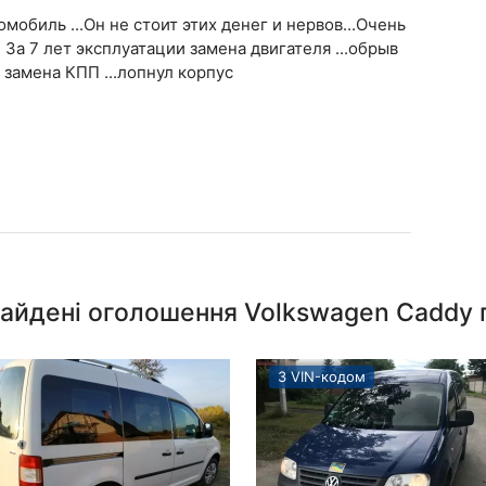
омобиль ...Он не стоит этих денег и нервов...Очень
За 7 лет эксплуатации замена двигателя ...обрыв
И замена КПП ...лопнул корпус
найдені оголошення Volkswagen Caddy 
З VIN-кодом