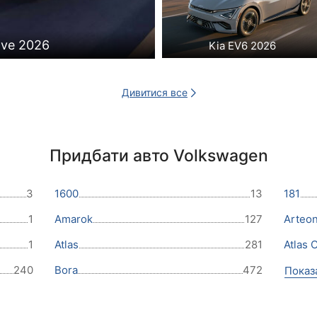
ave 2026
Kia EV6 2026
Дивитися все
Придбати авто Volkswagen
3
1600
13
181
1
Amarok
127
Arteo
1
Atlas
281
Atlas 
240
Bora
472
Показ