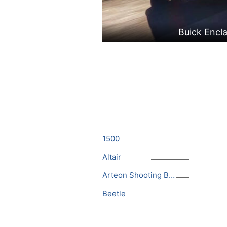
Buick Encl
1500
Altair
Arteon Shooting Brake
Beetle