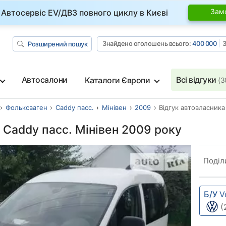
Зам
Автосервіс EV/ДВЗ повного циклу в Києві
Знайдено оголошень всього:
400 000
З
Розширений пошук
Автосалони
Всі відгуки
Каталоги Європи
(3
Фольксваген
Caddy пасс.
Мінівен
2009
Відгук автовласника
 Caddy пасс. Мінівен 2009 року
Поділ
Б/У
V
(