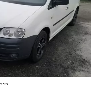
еевич