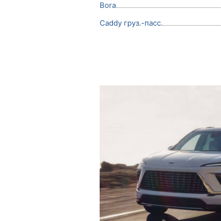
Bora
Caddy груз.-пасс.