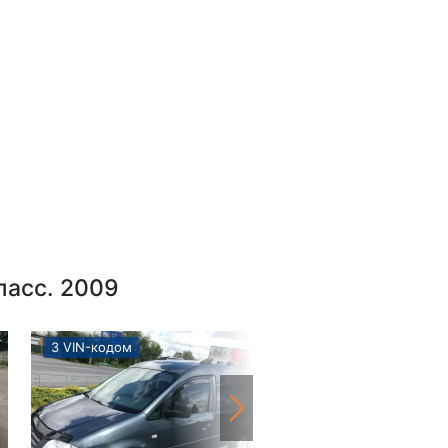
пасс. 2009
З VIN-кодом
З VIN-кодом