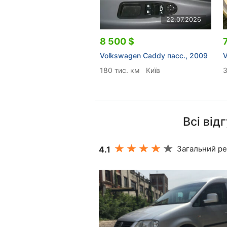
22.07.2026
8 500 $
Volkswagen Caddy пасс., 2009
V
180 тис. км
Київ
3
Всі від
Загальний ре
4.1