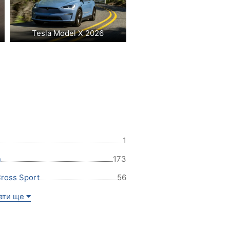
Tesla Model X 2026
1
n
173
Cross Sport
56
ати ще