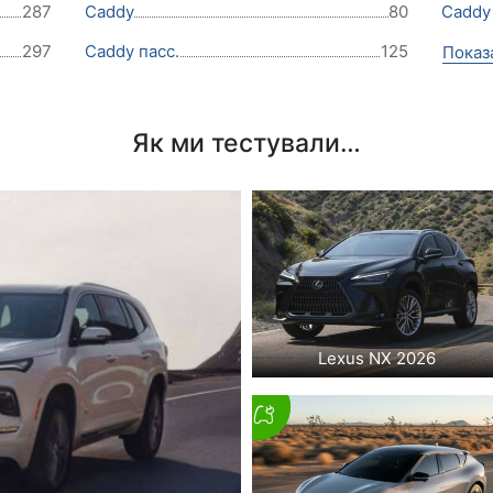
287
Caddy
80
Caddy 
297
Caddy пасс.
125
Показ
Як ми тестували…
Lexus NX 2026