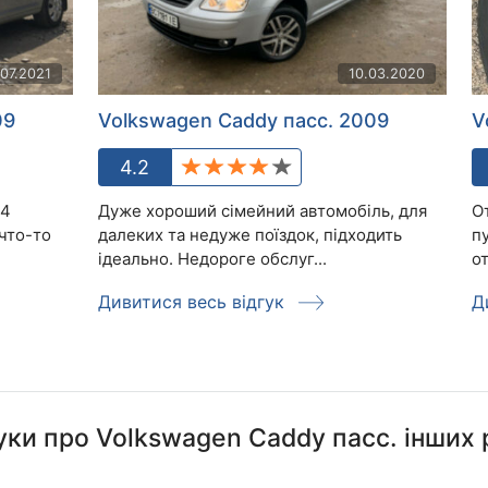
.07.2021
10.03.2020
09
Volkswagen Caddy пасс. 2009
V
4.2
Т4
Дуже хороший сімейний автомобіль, для
О
что-то
далеких та недуже поїздок, підходить
п
ідеально. Недороге обслуг...
о
Дивитися весь відгук
Д
уки про Volkswagen Caddy пасс. інших 