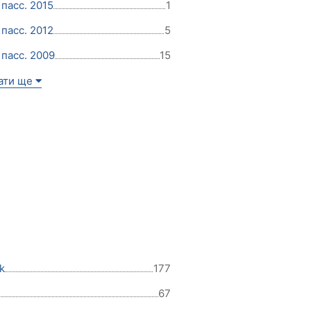
пасс. 2015
1
пасс. 2012
5
пасс. 2009
15
ати ще
k
177
67