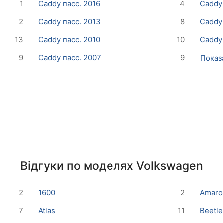
1
Caddy пасс. 2016
4
Caddy 
2
Caddy пасс. 2013
8
Caddy 
13
Caddy пасс. 2010
10
Caddy 
9
Caddy пасс. 2007
9
Показ
Відгуки по моделях Volkswagen
2
1600
2
Amaro
7
Atlas
11
Beetle