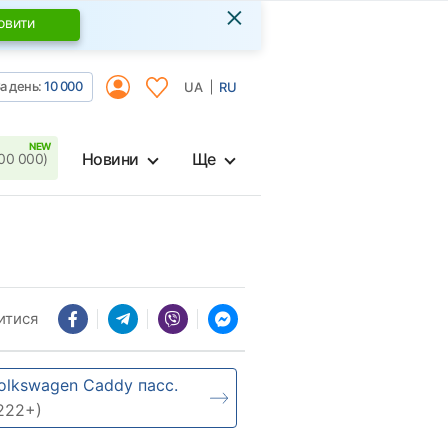
×
овити
а день:
10 000
UA
RU
Новини
Ще
00 000)
итися
olkswagen Caddy пасс.
222+)