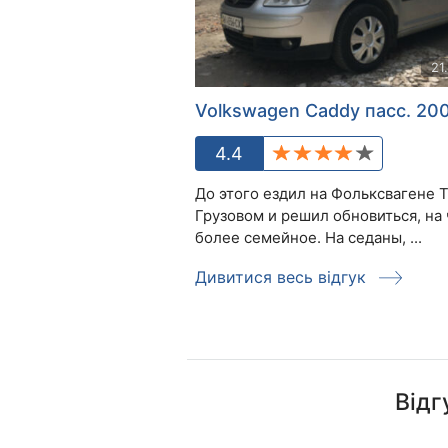
21
Volkswagen Caddy пасс. 20
4.4
До этого ездил на Фольксвагене 
Грузовом и решил обновиться, на 
более семейное. На седаны, ...
Дивитися весь відгук
Відг