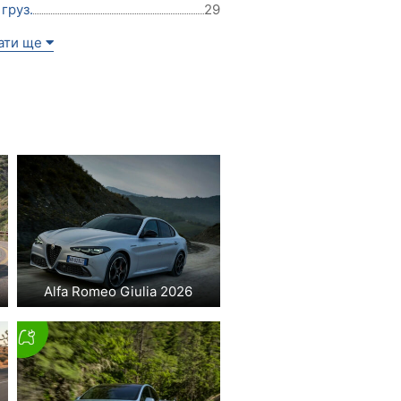
груз.
29
ати ще
Alfa Romeo Giulia 2026