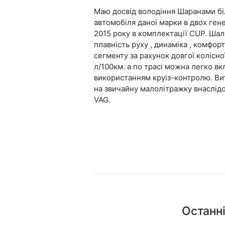
Маю досвід володіння Шаранами біл
автомобіля даної марки в двох ген
2015 року в комплектації CUP. Шале
плавність руху , динаміка , комфор
сегменту за рахунок довгої колісно
л/100км. а по трасі можна легко вкл
використанням круіз-контролю. Вит
на звичайну малолітражку внаслідо
VAG.
Останн