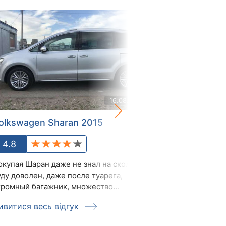
16.08.2019
olkswagen Sharan 2015
Volkswagen S
4.8
4.8
окупая Шаран даже не знал на сколько
Для многодетны
уду доволен, даже после туарега,
природы. Я из в
громный багажник, множество...
ездим компанией 
ивитися весь відгук
Дивитися весь