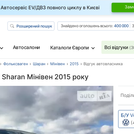
Зам
Автосервіс EV/ДВЗ повного циклу в Києві
Знайдено оголошень всього:
400 000
З
Розширений пошук
Автосалони
Всі відгуки
Каталоги Європи
(3
Фольксваген
Шаран
Мінівен
2015
Відгук автовласника
 Sharan Мінівен 2015 року
Поділ
Б/У
V
(