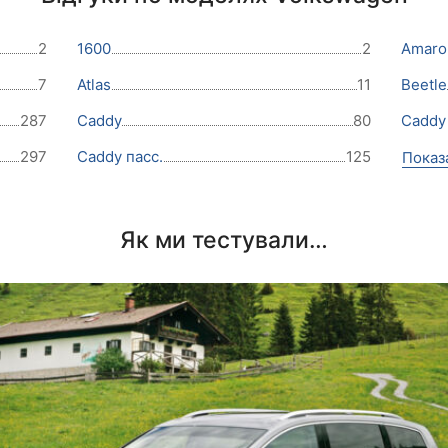
2
1600
2
Amaro
7
Atlas
11
Beetle
287
Caddy
80
Caddy 
297
Caddy пасс.
125
Показ
Як ми тестували…