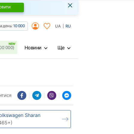
×
овити
а день:
10 000
UA
RU
Новини
Ще
00 000)
итися
olkswagen Sharan
465+)