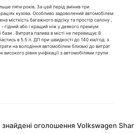
ьше пяти років. За цей перід змінив три
ераціях кузова. Особливо задоволений автомобілем
на місткість багажного відсіку та простір салону ,
т - гідний або і кращий ніж у деякого преміум
ї бази . Витрата палива в місті не перевищує 8
астись в 5.5 л. ДП при швидкості до 140 км/год. з
рати на володіння автомобілем близькі до витрат
к високого рівня уніфікації з автомобілями групи
і знайдені оголошення Volkswagen Shar