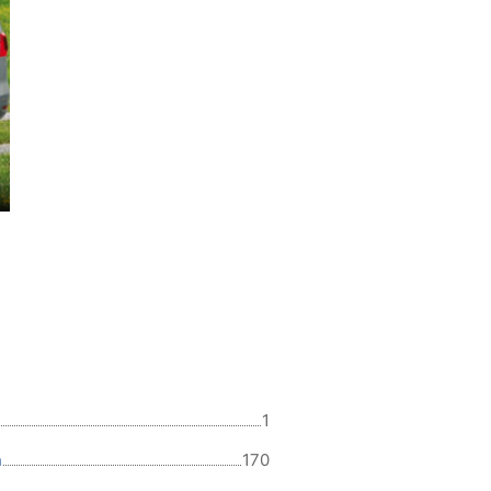
1
n
170