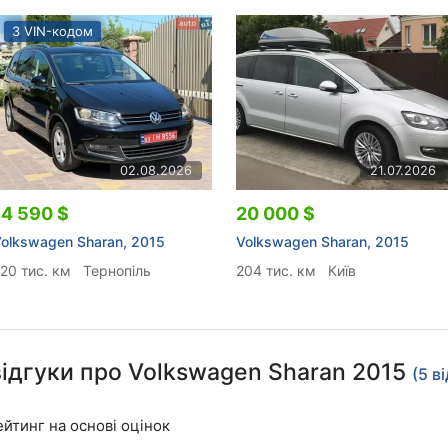
З VIN-кодом
02.08.2026
21.07.2026
14 590 $
20 000 $
olkswagen Sharan, 2015
Volkswagen Sharan, 2015
20 тис. км
Тернопіль
204 тис. км
Київ
відгуки про Volkswagen Sharan 2015
(5 в
йтинг на основі оцінок