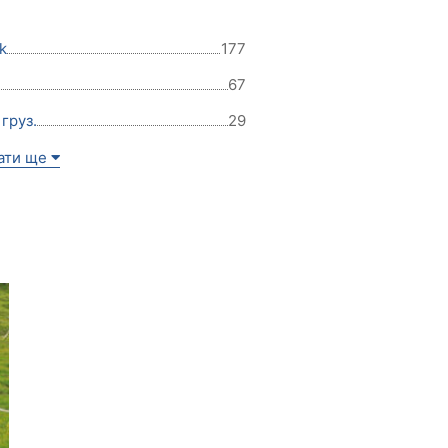
k
177
67
груз.
29
ати ще