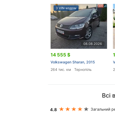
З VIN-кодом
08.08.2026
14 555 $
Volkswagen Sharan, 2015
V
264 тис. км
Тернопіль
2
Всі 
Загальний ре
4.8