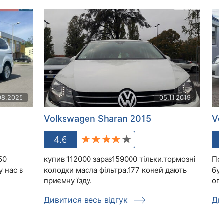
08.2025
05.11.2019
Volkswagen Sharan 2015
V
4.6
50
купив 112000 зараз159000 тільки.тормозні
П
у нас в
колодки масла фільтра.177 коней дають
б
приємну їзду.
о
Дивитися весь відгук
Д