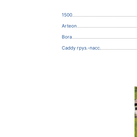
1500
Arteon
Bora
Caddy груз.-пасс.