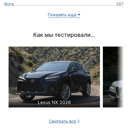
Bora
287
Показать еще
Как мы тестировали…
Lexus NX 2026
Al
Смотреть все