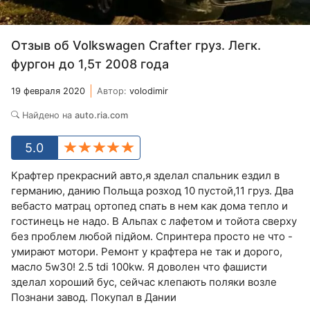
Отзыв об Volkswagen Crafter груз. Легк.
фургон до 1,5т 2008 года
19 февраля 2020
Автор:
volodimir
Найдено на
auto.ria.com
5.0
Крафтер прекрасний авто,я зделал спальник ездил в
германию, данию Польща розход 10 пустой,11 груз. Два
вебасто матрац ортопед спать в нем как дома тепло и
гостинець не надо. В Альпах с лафетом и тойота сверху
без проблем любой підйом. Спринтера просто не что -
умирают мотори. Ремонт у крафтера не так и дорого,
масло 5w30! 2.5 tdi 100kw. Я доволен что фашисти
зделал хороший бус, сейчас клепають поляки возле
Познани завод. Покупал в Дании