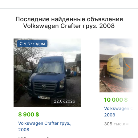
Последние найденные объявления
Volkswagen Crafter груз. 2008
С VIN-кодом
10 000 $
22.07.2026
Volkswagen Craf
8 900 $
2008
Volkswagen Crafter груз.,
305 тыс.км
Ки
2008