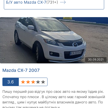
Б/У авто Mazda CX-7
(731+)
30.09.2021
Mazda CX-7 2007
3.6
Пишу перший раз відгук про своє авто на якому їздив рік.
Спочатку про плюси . В цілому авто має гарний зовнішній
вигляд , цим і купує майбутніх власників даного авто. По
всьому так машинка не погана н...