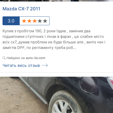
Mazda CX-7 2011
3.0
Купив з пробігом 190, 2 роки їздив , замінив два
підшипники ступічних і лінзи в фарах , це слабке місто
всіх сх7, думав проблем не буде більше але , виліз чек і
замігпв DPF, по регламенту треба роб...
Найдено на
auto.ria.com
Читать весь отзыв