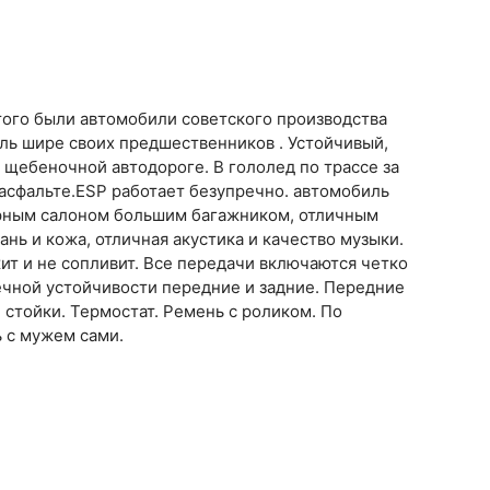
того были автомобили советского производства
иль шире своих предшественников . Устойчивый,
ой щебеночной автодороге. В гололед по трассе за
 асфальте.ESP работает безупречно. автомобиль
орным салоном большим багажником, отличным
ань и кожа, отличная акустика и качество музыки.
жит и не сопливит. Все передачи включаются четко
ечной устойчивости передние и задние. Передние
стойки. Термостат. Ремень с роликом. По
 с мужем сами.