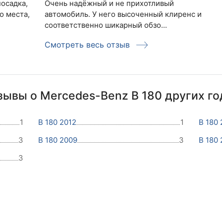
посадка,
Очень надёжный и не прихотливый
о места,
автомобиль. У него высоченный клиренс и
соответственно шикарный обзо...
Смотреть весь отзыв
зывы о Mercedes-Benz B 180 других го
1
B 180 2012
1
B 180 
3
B 180 2009
3
B 180
3