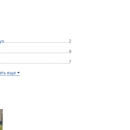
уз.
2
9
7
ать еще