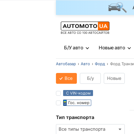
ВСЕ АВТО СО 100 АВТОСАЙТОВ
Б/У авто
Новые авто
Автобазар
Авто
Форд
Форд Транз
Все
Б/у
Новые
С VIN-кодом
Гос. номер
Тип транспорта
Все типы транспорта