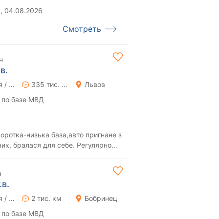
, 04.08.2026
Смотреть
н
в.
Ручная / Механика
335 тис. км
Львов
 по базе МВД
оротка-низька база,авто пригнане з
ник, бралася для себе. Регулярно
 б...
н
.в.
Ручная / Механика
2 тис. км
Бобринец
 по базе МВД