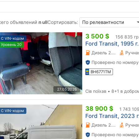
сего объявлений
n ull
Сортировать:
3 500 $
156 835 гр
С VIN-кодом
Ford Transit, 1995 г.
Уровень 20
Дизель 2.5 л.
Проверено по номеру
BH6771TM
27.05.2026
Сів поїхав • 8+1 в добро
38 900 $
1 743 10
С VIN-кодом
Ford Transit, 2023 г
Дизель 2.2 л.
Проверено по номеру