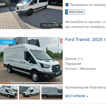
Проверено по номеру
BX0240IH
Автомобіль в гарному ста
03.08.2026
вмі питання по телефону.
Ford Transit, 2025 г
Новое
Дизель 2 л.
Передний
Ручная / Механика
Кропивницкий (Кировогра
МОТОРКОМ +