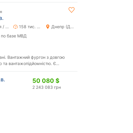
н
в.
Ручная / Механика
158 тис. км
Днепр (Днепропетровск)
 по базе МВД
ані. Вантажний фургон з довгою
ю та вантажопідйомністю. Є
на. Використ...
.в.
50 080 $
2 243 083 грн