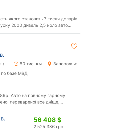
сть якого становить 7 тисяч доларів
ель 2,5 коло авто
...
в.
Ручная / Механика
80 тис. км
Запорожье
 по базе МВД
89р. Авто на повному гарному
ено: перевареної все дніще,
у повністю ві...
.в.
56 408 $
2 525 386 грн