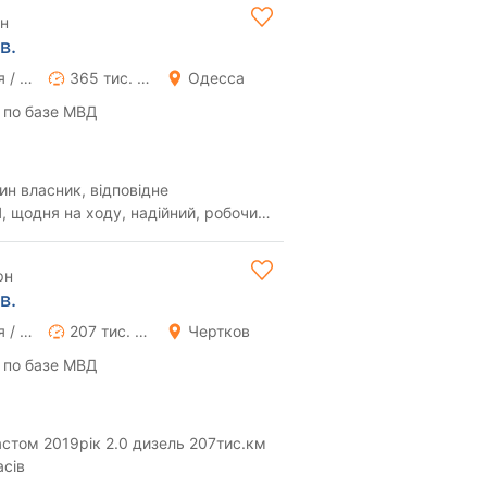
рн
в.
Ручная / Механика
365 тис. км
Одесса
 по базе МВД
дин власник, відповідне
, щодня на ходу, надійний, робочий
однієї ро...
рн
в.
Ручная / Механика
207 тис. км
Чертков
 по базе МВД
2019рік 2.0 дизель 207тис.км
асів