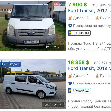
7 900 $
353 999 г
Ford Transit, 2012 г.
Дизель 2.2 л.
Проверено по номеру
BH1108HM
Продам "Ford Transit", о
12.05.2026
обслуговування, без ДТП
мікроавтобус, весь час у 
18 358 $
822 621 г
С VIN-кодом
Ford Transit, 2019 г.
Дизель 2 л.
Проверено по номеру
BO4646CO
Продам Форд Транзит Кастом 
04.08.2026
(пробіг рідний) без підкр