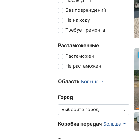
После ДТП
Без повреждений
Не на ходу
Требует ремонта
Растаможенные
Растаможен
Не растаможен
Область
Больше
Город
Коробка передач
Больше