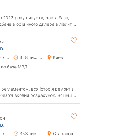
о 2023 року випуску, довга база,
бане в офіційного дилера в лізинг,
льн...
рн
в.
Ручная / Механика
348 тис. км
Киев
 по базе МВД
 регламентом, вся історія ремонтів
безготівковий розрахунок. Всі інші
грн
в.
Ручная / Механика
353 тис. км
Староконстантинов