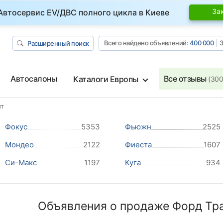
За
Автосервис EV/ДВС полного цикла в Киеве
Всего найдено объявлений:
400 000
З
Расширенный поиск
Автосалоны
Все отзывы
Каталоги Европы
(300
ит
Фокус
5353
Фьюжн
2525
Мондео
2122
Фиеста
1607
Си-Макс
1197
Куга
934
Объявления о продаже Форд Тра