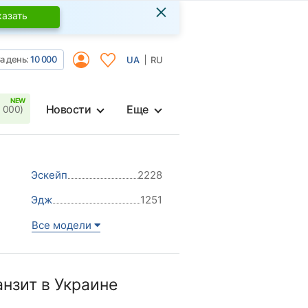
×
казать
а день:
10 000
UA
RU
Новости
Еще
 000)
Эскейп
2228
Эдж
1251
Все модели
нзит в Украине