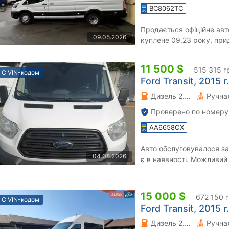
BC8062TC
Продається офіційне авт
09.05.2026
куплене 09.23 року, прид
експлуатувалось масима
11 500 $
515 315 г
С VIN-кодом
Ford Transit, 2015 г.
Дизель 2.2 л.
Проверено по номеру
AA6658OX
Авто обслуговувалося за
04.08.2026
є в наявності. Можливий 
питання по телефону.
15 000 $
672 150 
С VIN-кодом
Ford Transit, 2015 г.
Дизель 2.2 л.