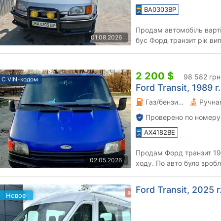
BA0303BP
Продам автомобіль варті
01.08.2026
бус Форд транзит рік випуску 2000 диз
було багато чого зроблено
2 200 $
98 582 грн
С VIN-кодом
Ford Transit, 1989 г.
Газ/бензин 2 л.
Проверено по номеру
AX4182BE
Продам Форд транзит 19
02.05.2026
ходу. По авто було зробл
замінено вихлопну систем
Ford Transit, 2025 г
Новое