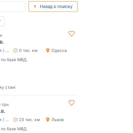
Назад к поиску
н
в.
Ручная / Механика
0 тис. км
Одесса
 по базе МВД
му стані
9 грн
.в.
Ручная / Механика
23 тис. км
Львов
 по базе МВД