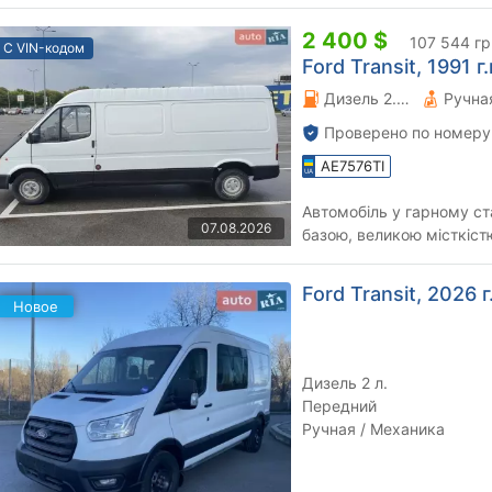
2 400 $
107 544 гр
С VIN-кодом
Ford Transit, 1991 г.
Дизель 2.5 л.
Проверено по номеру
AE7576TI
Автомобіль у гарному ст
07.08.2026
базою, великою місткіст
багажник на дах та драби
Ford Transit, 2026 г
Новое
Дизель 2 л.
Передний
Ручная / Механика