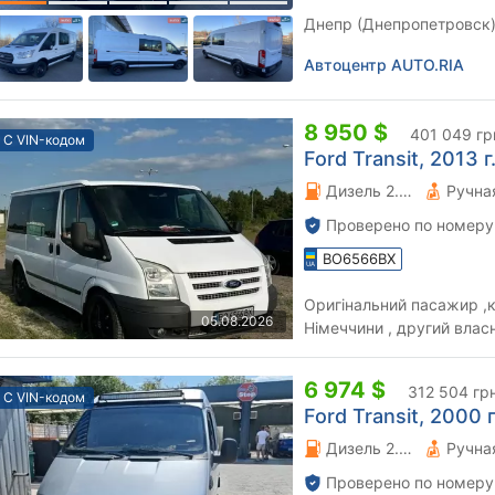
Днепр (Днепропетровск)
Автоцентр AUTO.RIA
8 950 $
401 049 гр
С VIN-кодом
Ford Transit, 2013 г.
Дизель 2.2 л.
Проверено по номеру
BO6566BX
Оригінальний пасажир ,к
05.08.2026
Німеччини , другий влас
обслуговувалась Замінена
6 974 $
312 504 гр
С VIN-кодом
Ford Transit, 2000 г
Дизель 2.5 л.
Проверено по номеру