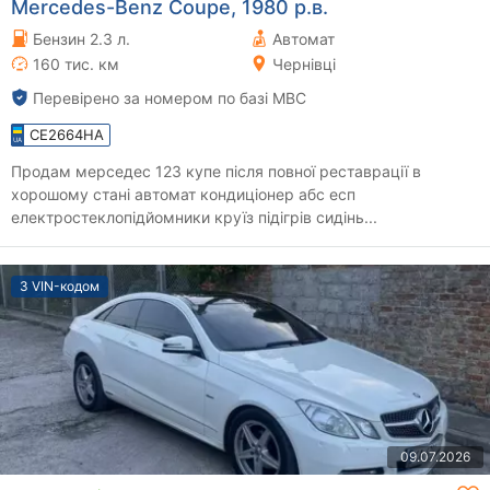
Mercedes-Benz Coupe, 1980 р.в.
Бензин 2.3 л.
Автомат
160 тис. км
Чернівці
Перевірено за номером по базі МВС
CE2664HA
Продам мерседес 123 купе після повної реставрації в
хорошому стані автомат кондиціонер абс есп
електростеклопідйомники круїз підігрів сидінь...
З VIN-кодом
09.07.2026