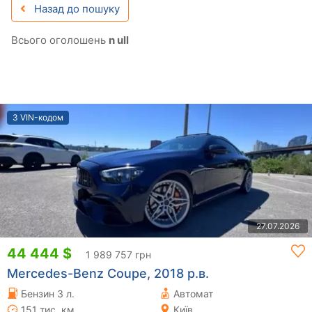
Назад до пошуку
Всього оголошень
n ull
З VIN-кодом
27.07.2026
44 444 $
1 989 757 грн
Mercedes-Benz Coupe, 2018 р.в.
Бензин 3 л.
Автомат
151 тис. км
Київ