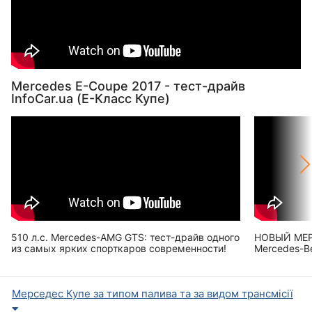
Mercedes E-Coupe 2017 - тест-драйв
InfoCar.ua (Е-Класс Купе)
510 л.с. Mercedes-AMG GTS: тест-драйв одного
НОВЫЙ МЕР
из самых ярких спорткаров современности!
Mercedes-B
Мерседес Купе за типом палива та за видом трансмісії