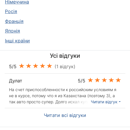
Німеччина
Росія
Франція
Японія
Інші країни
Усі відгуки
5/5
(1 відгук)
Дулат
5/5
На счет приспособленности к российским условиям я
не в курсе, потому что я из Казахстана (поэтому 3), а
так авто просто супер. Долго искал купе, именно
Читати відгук
Mercedes, в хорошей комплектации. И спустя год
нашел: серебристый купе, АКПП, кожа, электропривод,
Читати всі відгуки
подогрев и подкачка сидений, кондиционер, 4
стеклоподъёмника, бортовой компьютер, WEBASTO,