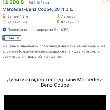
12 600 $
564 102 грн
Mercedes-Benz Coupe, 2011 р.в.
Бензин 1.8 л.
Автомат
240 тис. км
Кривий Ріг
Перевірено за номером по базі МВС
KA4701II
Машина в идеальном состоянии,полностью обслужена и без
вложений!сэрвисная книжка,два ключа и два комплекта
резины , стоит дорогой планшет вм...
Дивитися відео тест-драйви Mercedes-
Benz Coupe