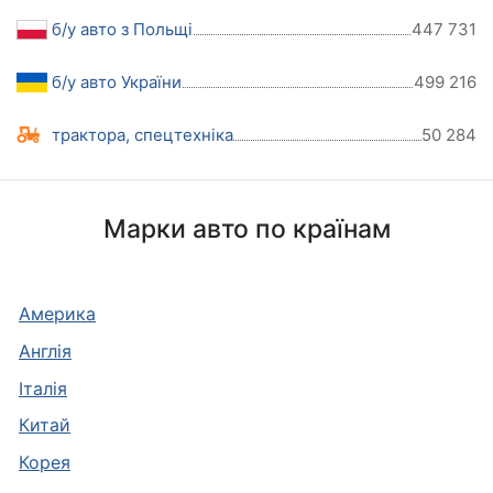
б/у авто з Польщі
447 731
б/у авто України
499 216
трактора, спецтехніка
50 284
Марки авто по країнам
Америка
Англія
Італія
Китай
Корея