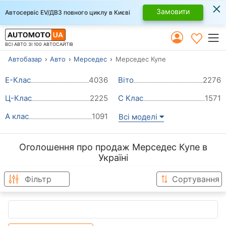
×
Замовити
Автосервіс EV/ДВЗ повного циклу в Києві
ВСІ АВТО ЗІ 100 АВТОСАЙТІВ
Автобазар
Авто
Мерседес
Мерседес Купе
Е-Клас
4036
Віто
2276
Ц-Клас
2225
С Клас
1571
А клас
1091
Всі моделі
Оголошення про продаж Мерседес Купе в
Україні
Фільтр
Сортування