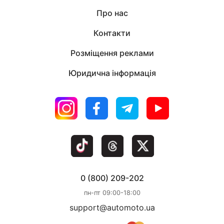
противобуксовочная система и множество других
Про нас
опций, которые сейчас и не вспомнишь даже. Есть
также Mercedes E220 W124 1994 г.в., так что я 124-ми
Контакти
очень доволен и советую их другим.
Розміщення реклами
Юридична інформація
0 (800) 209-202
пн-пт 09:00-18:00
support@automoto.ua