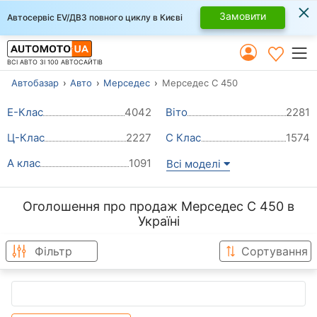
×
Замовити
Автосервіс EV/ДВЗ повного циклу в Києві
ВСІ АВТО ЗІ 100 АВТОСАЙТІВ
Автобазар
Авто
Мерседес
Мерседес С 450
Е-Клас
4042
Віто
2281
Ц-Клас
2227
С Клас
1574
А клас
1091
Всі моделі
Оголошення про продаж Мерседес С 450 в
Україні
Фільтр
Сортування