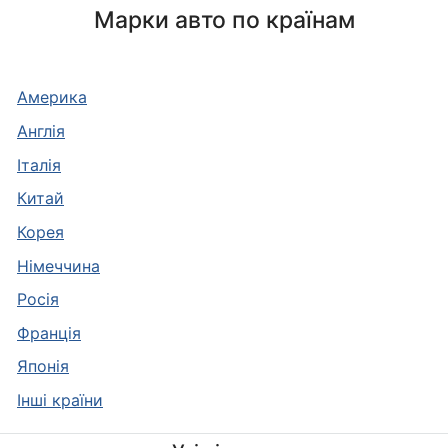
Марки авто по країнам
Америка
Англія
Італія
Китай
Корея
Німеччина
Росія
Франція
Японія
Інші країни