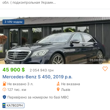
обл. ( подконтрольная Украин...
З VIN-кодом
05.08.2026
45 900 $
2 054 943 грн
Mercedes-Benz S 450, 2019 р.в.
Не вказано 3 л.
Не вказана
127 тис. км
Львів
Перевірено за номером по базі МВС
KA7802PH