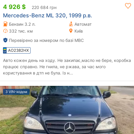
4 926 $
220 684 грн
Mercedes-Benz ML 320, 1999 р.в.
Бензин 3.2 л.
Автомат
332 тис. км
Київ
Перевірено за номером по базі МВС
AO2382HX
Авто кожен день на ходу. Не закипає,масло не бере, коробка
працює справно. Не гнила, не ржава, за час мого
користування в дтп не була. Із н...
З VIN-кодом