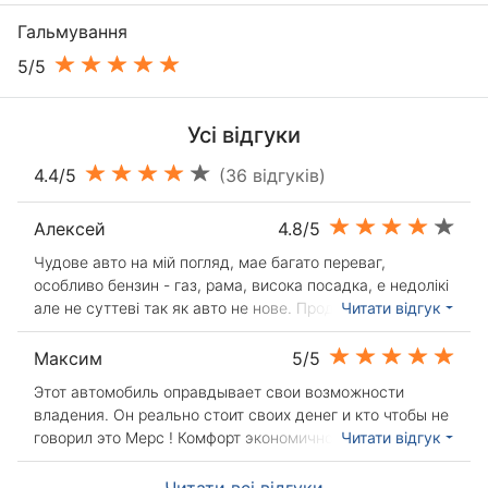
Гальмування
5/5
Усі відгуки
4.4/5
(36 відгуків)
Алексей
4.8/5
Чудове авто на мій погляд, мае багато переваг,
особливо бензин - газ, рама, висока посадка, е недолікі
але не суттеві так як авто не нове. Продавати
Читати відгук
передумав. Всетакі тяжке безпечне авто, для моей
сімьй пидходить!
Максим
5/5
Этот автомобиль оправдывает свои возможности
владения. Он реально стоит своих денег и кто чтобы не
говорил это Мерс ! Комфорт экономичность и
Читати відгук
надёжность все вы найдёте здесь.