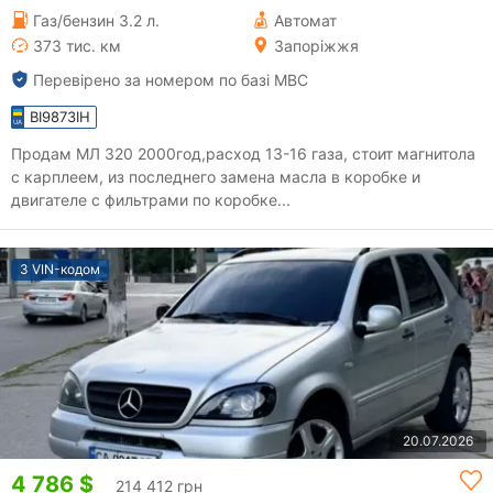
Газ/бензин 3.2 л.
Автомат
373 тис. км
Запоріжжя
Перевірено за номером по базі МВС
BI9873IH
Продам МЛ 320 2000год,расход 13-16 газа, стоит магнитола
с карплеем, из последнего замена масла в коробке и
двигателе с фильтрами по коробке...
З VIN-кодом
20.07.2026
4 786 $
214 412 грн