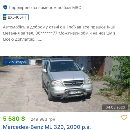
Перевірено за номером по базі МВС
BX5405HT
Автомобіль в доброму стані сів і поїхав все працює Інші
метання за тел. 06******77 Можливий обмін на новішу з
моєю доплатою……..
З VIN-кодом
04.08.2026
5 580 $
249 983 грн
Mercedes-Benz ML 320, 2000 р.в.