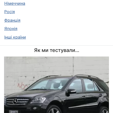
Німеччина
Росія
Франція
Японія
Інші країни
Як ми тестували…