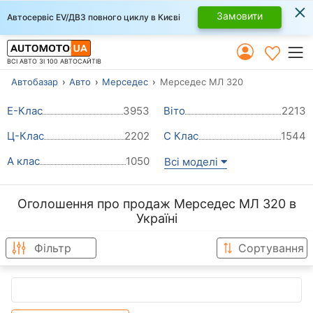
×
Замовити
Автосервіс EV/ДВЗ повного циклу в Києві
ВСІ АВТО ЗІ 100 АВТОСАЙТІВ
Автобазар
Авто
Мерседес
Мерседес МЛ 320
Е-Клас
3953
Віто
2213
Ц-Клас
2202
С Клас
1544
А клас
1050
Всі моделі
Оголошення про продаж Мерседес МЛ 320 в
Україні
Фільтр
Сортування