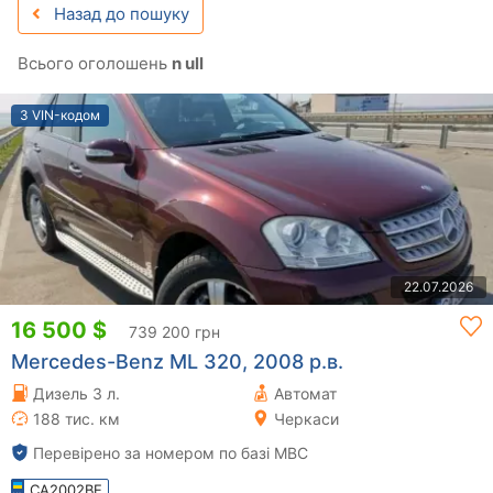
Назад до пошуку
Всього оголошень
n ull
З VIN-кодом
22.07.2026
16 500 $
739 200 грн
Mercedes-Benz ML 320, 2008 р.в.
Дизель 3 л.
Автомат
188 тис. км
Черкаси
Перевірено за номером по базі МВС
CA2002BE