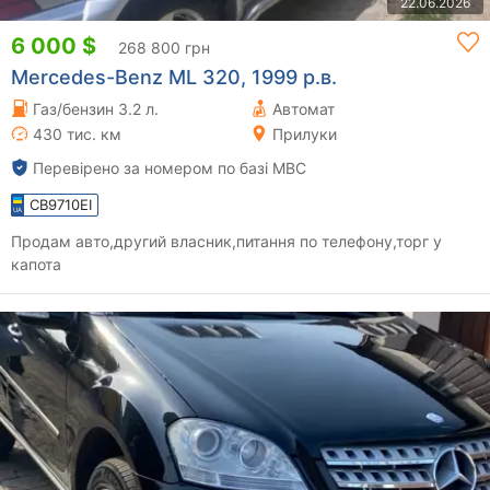
22.06.2026
6 000 $
268 800 грн
Mercedes-Benz ML 320, 1999 р.в.
Газ/бензин 3.2 л.
Автомат
430 тис. км
Прилуки
Перевірено за номером по базі МВС
CB9710EI
Продам авто,другий власник,питання по телефону,торг у
капота