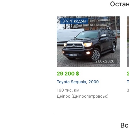
Остан
З VIN-кодом
21.07.2026
29 200 $
Toyota Sequoia, 2009
T
160 тис. км
3
Дніпро (Дніпропетровськ)
Вс