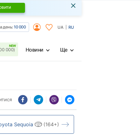
×
овити
а день:
10 000
UA
RU
Новини
Ще
00 000)
итися
oyota Sequoia
(164+)