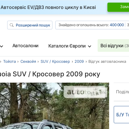
Зам
Автосервіс EV/ДВЗ повного циклу в Києві
Знайдено оголошень всього:
400 000
З
Розширений пошук
Автосалони
Всі відгуки
Каталоги Європи
(3
Тойота
Секвойя
SUV / Кросовер
2009
Відгук автовласника
uoia SUV / Кросовер 2009 року
Поділ
Б/У
T