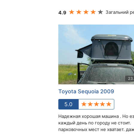
Загальний ре
4.9
23
Toyota Sequoia 2009
5.0
Надежная хорошая машина . Но е
каждый день по городу не стоит.
парковочных мест не хватает. даж.