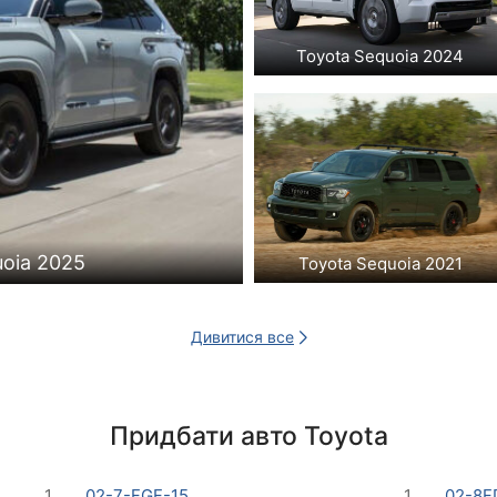
Toyota Sequoia 2024
uoia 2025
Toyota Sequoia 2021
Дивитися все
Придбати авто Toyota
1
02-7-FGF-15
1
02-8F