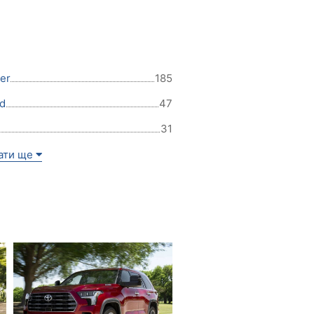
er
185
d
47
31
ати ще