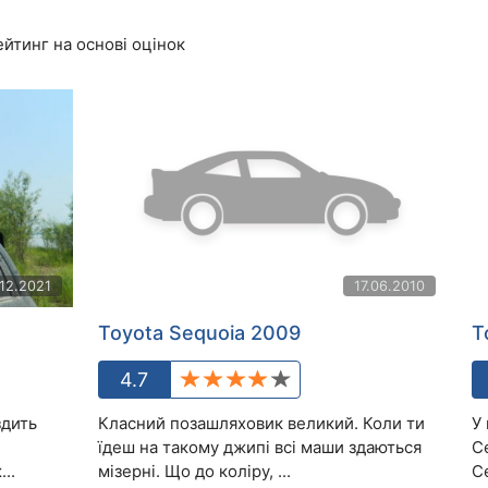
йтинг на основі оцінок
.12.2021
17.06.2010
Toyota Sequoia 2009
T
4.7
здить
Класний позашляховик великий. Коли ти
У
їдеш на такому джипі всі маши здаються
С
..
мізерні. Що до коліру, ...
С