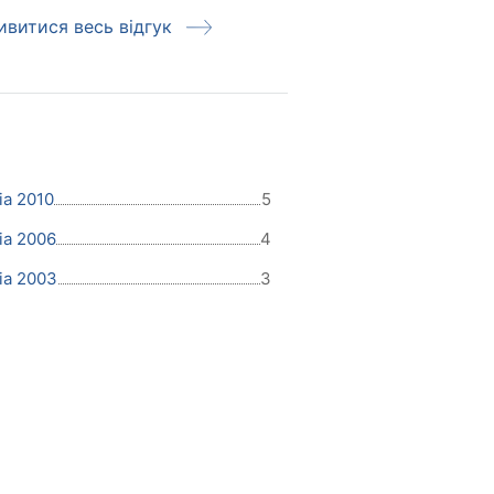
ивитися весь відгук
Дивитися весь
в
ia 2010
5
ia 2006
4
ia 2003
3