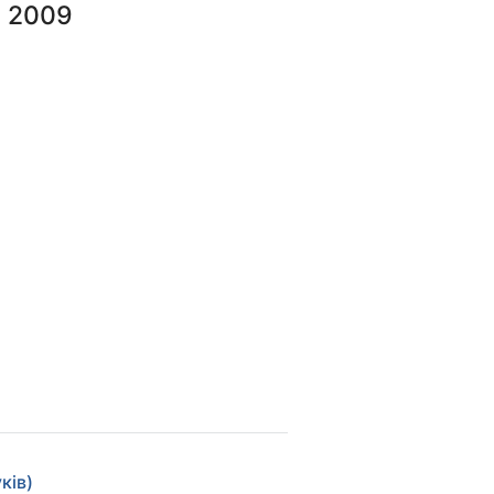
a 2009
уків)